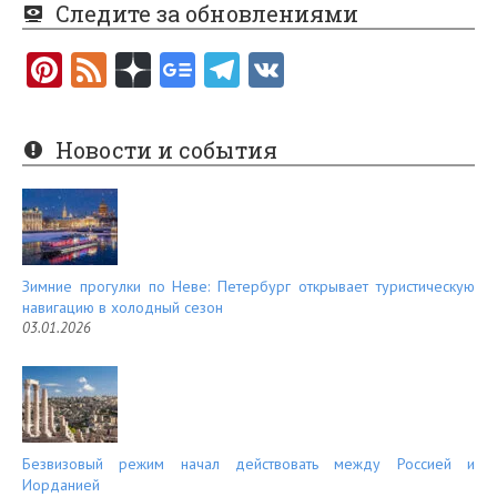
Следите за обновлениями
Pi
F
nt
e
er
e
Новости и события
es
d
t
Зимние прогулки по Неве: Петербург открывает туристическую
навигацию в холодный сезон
03.01.2026
Безвизовый режим начал действовать между Россией и
Иорданией