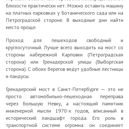
близости практически нет. Можно оставить машину
на платных парковках у Ботанического сада или на
Петроградской стороне. В выходные дни найти
место проще.
Проход для пешеходов свободный и
круглосуточный. Лучше всего выходить на мост со
М
стороны набережной Карповки (Петроградская
о
сторона) или Гренадерской улицы (Выборгская
с
Б
С
сторона). С обоих берегов ведут удобные лестницы
т
Б
о
а
Б
и пандусы.
А
о
т
м
л
л
л
а
п
а
Гренадерский мост в Санкт-Петербурге — это не
е
ь
н
с
г
просто автомобильно-пешеходная переправа
к
ш
С
и
о
о
Д
через Большую Невку, а настоящий памятник
с
е
о
ч
н
Л
Б
в
в
а
о
инженерной мысли 1970-х годов, вписанный в
ф
е
и
и
о
е
о
н
х
и
с
исторический ландшафт города. Его роль в
е
т
т
щ
Б
Т
р
Т
д
т
й
к
транспортной системе огромна: он соединяет
в
е
а
е
и
р
ц
у
р
и