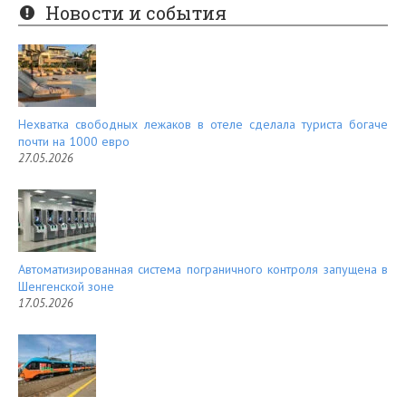
er
e
Новости и события
es
d
t
Нехватка свободных лежаков в отеле сделала туриста богаче
почти на 1000 евро
27.05.2026
Автоматизированная система пограничного контроля запущена в
Шенгенской зоне
17.05.2026