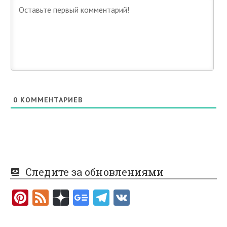
0
КОММЕНТАРИЕВ
Следите за обновлениями
Pi
F
nt
e