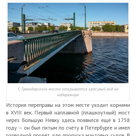
С Гренадерского моста открывается красивый вид на
набережную
История переправы на этом месте уходит корнями
в XVIII век. Первый наплавной (плашкоутный) мост
через Большую Невку здесь появился ещё в 1758
году — он был пятым по счёту в Петербурге и имел
разводной пролёт для пропуска мачтовых судов. В