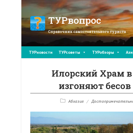
Перейти
к
содержимому
ТУРвопрос
Справочник самостоятельного туриста
ТУРновости
ТУРсоветы
ТУРобзоры
Ази
Илорский Храм в 
изгоняют бесов
Рубрика
Абхазия
/
Достопримечательн
записи: