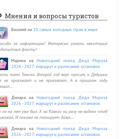
Мнения и вопросы туристов
Василий
на
10 самых холодных стран в мире
пасибо за информацию! Интересно узнать некоторые
юбопытные факты!
Марина
на
Новогодний поезд Деда Мороза
2026–2027: маршрут и расписание остановок
ять мимо Томска. Второй год внук просит, а Дедушка
се не приезжает и не приезжает. А в прошлом году
бещал…
Динара
на
Новогодний поезд Деда Мороза
2026–2027: маршрут и расписание остановок
 он на нем уже был. А на Кавказ ни разу не видела чтоб
иезжал. И похоже не планирует даже.…
Динара
на
Новогодний поезд Деда Мороза
2026–2027: маршрут и расписание остановок