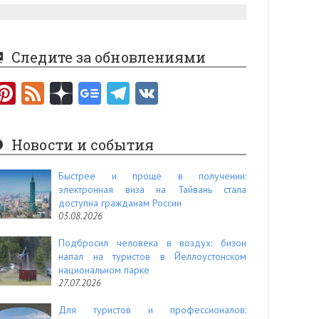
Следите за обновлениями
Pi
F
nt
e
er
e
Новости и события
es
d
t
Быстрее и проще в получении:
электронная виза на Тайвань стала
доступна гражданам России
03.08.2026
Подбросил человека в воздух: бизон
напал на туристов в Йеллоустонском
национальном парке
27.07.2026
Для туристов и профессионалов: