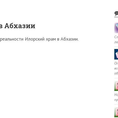
в Абхазии
С
 реальности Илорский храм в Абхазии.
л
Оп
в
о
Но
пр