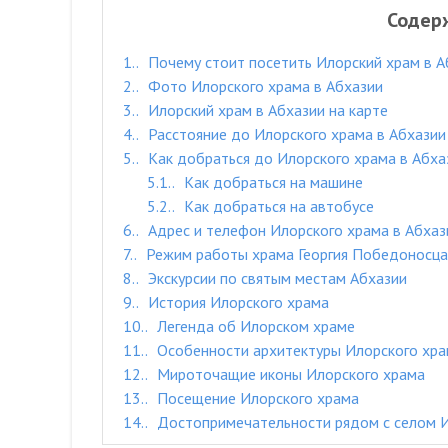
Содер
1.
Почему стоит посетить Илорский храм в А
2.
Фото Илорского храма в Абхазии
3.
Илорский храм в Абхазии на карте
4.
Расстояние до Илорского храма в Абхазии
5.
Как добраться до Илорского храма в Абха
5.1.
Как добраться на машине
5.2.
Как добраться на автобусе
6.
Адрес и телефон Илорского храма в Абхаз
7.
Режим работы храма Георгия Победоносца
8.
Экскурсии по святым местам Абхазии
9.
История Илорского храма
10.
Легенда об Илорском храме
11.
Особенности архитектуры Илорского хр
12.
Мироточащие иконы Илорского храма
13.
Посещение Илорского храма
14.
Достопримечательности рядом с селом 