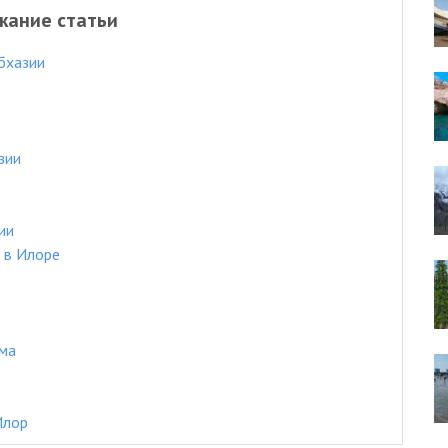
жание статьи
бхазии
зии
ии
 в Илоре
ама
Илор