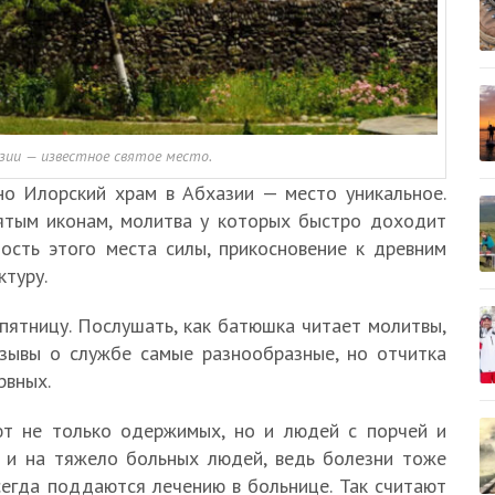
зии — известное святое место.
 но Илорский храм в Абхазии — место уникальное.
ятым иконам, молитва у которых быстро доходит
ость этого места силы, прикосновение к древним
ктуру.
пятницу. Послушать, как батюшка читает молитвы,
тзывы о службе самые разнообразные, но отчитка
рвных.
ют не только одержимых, но и людей с порчей и
т и на тяжело больных людей, ведь болезни тоже
сегда поддаются лечению в больнице. Так считают