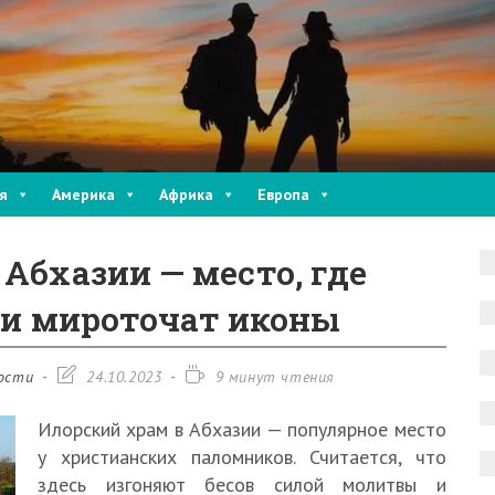
я
Америка
Африка
Европа
Абхазии — место, где
 и мироточат иконы
Запись
Время
ости
24.10.2023
9 минут чтения
изменена:
чтения:
Илорский храм в Абхазии — популярное место
у христианских паломников. Считается, что
здесь изгоняют бесов силой молитвы и