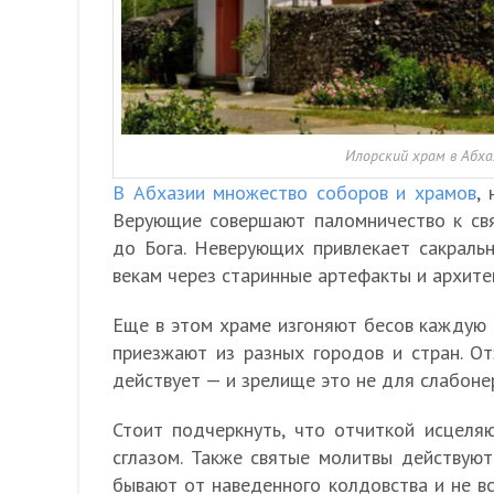
Илорский храм в Абха
В Абхазии множество соборов и храмов
,
Верующие совершают паломничество к св
до Бога. Неверующих привлекает сакральн
векам через старинные артефакты и архите
Еще в этом храме изгоняют бесов каждую 
приезжают из разных городов и стран. О
действует — и зрелище это не для слабоне
Стоит подчеркнуть, что отчиткой исцеля
сглазом. Также святые молитвы действую
бывают от наведенного колдовства и не в