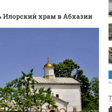
ь Илорский храм в Абхазии
Вс
Т