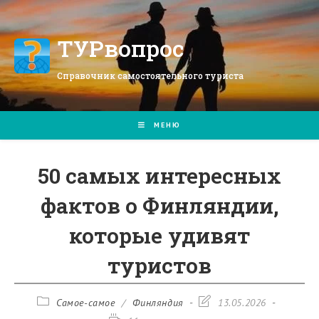
Перейти
к
содержимому
ТУРвопрос
Справочник самостоятельного туриста
МЕНЮ
50 самых интересных
фактов о Финляндии,
которые удивят
туристов
Рубрика
Запись
Самое-самое
/
Финляндия
13.05.2026
записи:
изменена: