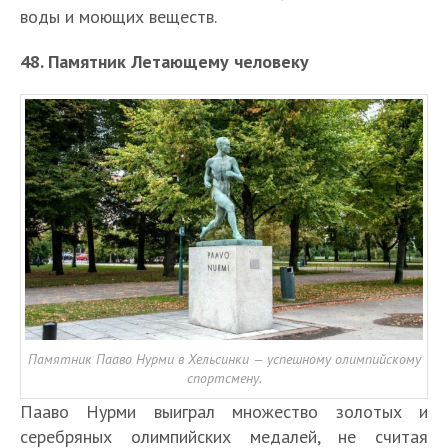
воды и моющих веществ.
48. Памятник Летающему человеку
Памятник Пааво Нурми в Хельсинки — успешному олимпийскому
спортсмену.
Пааво Нурми выиграл множество золотых и
серебряных олимпийских медалей, не считая