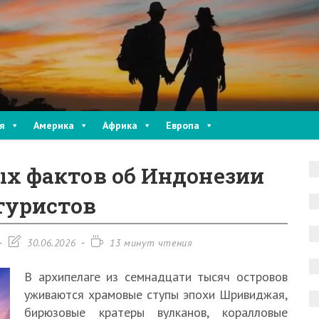
я
Америка
Африка
Европа
ых фактов об Индонезии
туристов
Запись
Время
30.06.2026
13 минут чтения
изменена:
чтения:
В архипелаге из семнадцати тысяч островов
уживаются храмовые ступы эпохи Шривиджая,
бирюзовые кратеры вулканов, коралловые