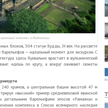
 храмовый комплекс в Индонезиии
нных блоков, 504 статуи Будды, IX век. На рассвете
 барельефов — идеальный момент для экскурсии. С
ктура здесь буквально врастает в вулканический
ване: идёшь по кругу, а вокруг оживают сюжеты
Вс
тримурти
 240 храмов, а центральная башня высотой 47 м
трируя «высокий» пример средневековой яванской
Т
ны детальными барельефами эпосов «Рамаяна» и
ючения комплекса в Список всемирного наследия