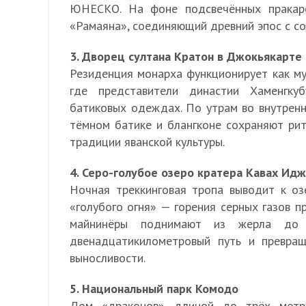
ЮНЕСКО. На фоне подсвечённых пракаро
«Рамаяна», соединяющий древний эпос с с
3. Дворец султана Кратон в Джокьякарте
Резиденция монарха функционирует как му
где представители династии Хаменгку
батиковых одеждах. По утрам во внутренн
тёмном батике и блангконе сохраняют ри
традиции яванской культуры.
4. Серо-голубое озеро кратера Кавах Ид
Ночная треккинговая тропа выводит к оз
«голубого огня» — горения серных газов п
майнинёры поднимают из жерла до 
двенадцатикилометровый путь и превра
выносливости.
5. Национальный парк Комодо
Дом «драконов» длиной до трёх метр