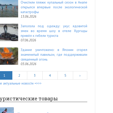
Очистили пляжи: купальный сезон в Анапе
открылся впервые после экологической
катастрофы
13.06.2026
Заползла под одежду: укус ядовитой
змеи во время шоу в отеле Хургады
привёл к гибели туриста
07.06.2026
Здание уничтожено: в Японии сгорел
знаменитый павильон, где поддерживали
священный огонь
03.06.2026
1
2
3
4
5
›
е актуальные новости =>>>
уристические товары