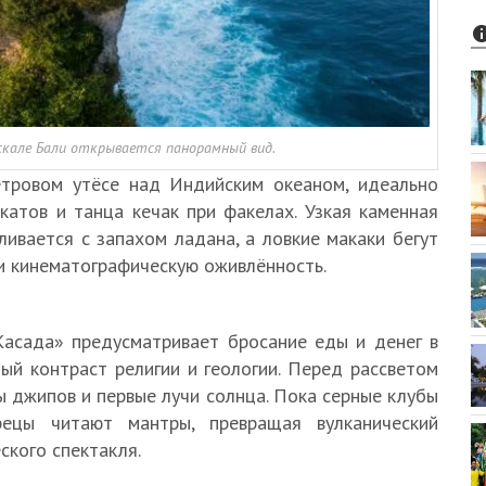
скале Бали открывается панорамный вид.
етровом утёсе над Индийским океаном, идеально
атов и танца кечак при факелах. Узкая каменная
ливается с запахом ладана, а ловкие макаки бегут
и кинематографическую оживлённость.
Касада» предусматривает бросание еды и денег в
ый контраст религии и геологии. Перед рассветом
 джипов и первые лучи солнца. Пока серные клубы
рецы читают мантры, превращая вулканический
ского спектакля.