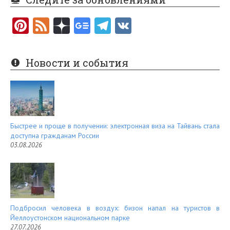
Pi
F
nt
e
er
e
Новости и события
es
d
t
Быстрее и проще в получении: электронная виза на Тайвань стала
доступна гражданам России
03.08.2026
Подбросил человека в воздух: бизон напал на туристов в
Йеллоустонском национальном парке
27.07.2026