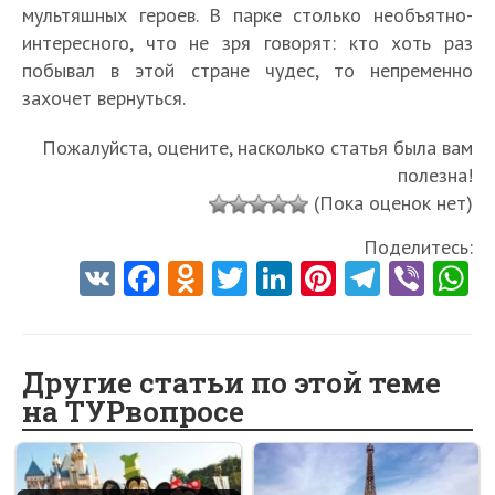
мультяшных героев. В парке столько необъятно-
интересного, что не зря говорят: кто хоть раз
побывал в этой стране чудес, то непременно
захочет вернуться.
Пожалуйста, оцените, насколько статья была вам
полезна!
(Пока оценок нет)
Поделитесь:
V
Fa
O
T
Li
Pi
Te
Vi
K
ce
d
w
nk
nt
le
b
h
b
n
itt
e
er
gr
er
t
o
o
er
dI
es
a
Другие статьи по этой теме
на ТУРвопросе
o
kl
n
t
m
k
as
sn