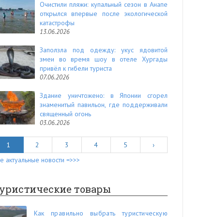
Очистили пляжи: купальный сезон в Анапе
открылся впервые после экологической
катастрофы
13.06.2026
Заползла под одежду: укус ядовитой
змеи во время шоу в отеле Хургады
привёл к гибели туриста
07.06.2026
Здание уничтожено: в Японии сгорел
знаменитый павильон, где поддерживали
священный огонь
03.06.2026
1
2
3
4
5
›
е актуальные новости =>>>
уристические товары
Как правильно выбрать туристическую