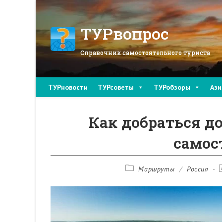
Перейти
к
содержимому
ТУРвопрос
Справочник самостоятельного туриста
ТУРновости
ТУРсоветы
ТУРобзоры
Ази
Как добраться д
самос
Рубрика
Маршруты
/
Россия
записи: