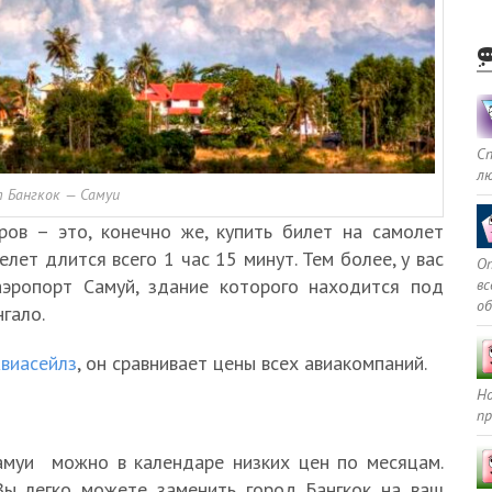
С
л
 Бангкок — Самуи
ов – это, конечно же, купить билет на самолет
елет длится всего 1 час 15 минут. Тем более, у вас
Оп
аэропорт Самуй, здание которого находится под
в
о
гало.
Авиасейлз
, он сравнивает цены всех авиакомпаний.
Но
пр
амуи можно в календаре низких цен по месяцам.
Вы легко можете заменить город Бангкок на ваш