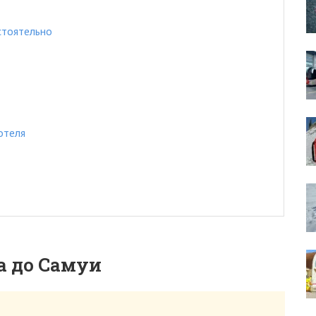
стоятельно
отеля
а до Самуи