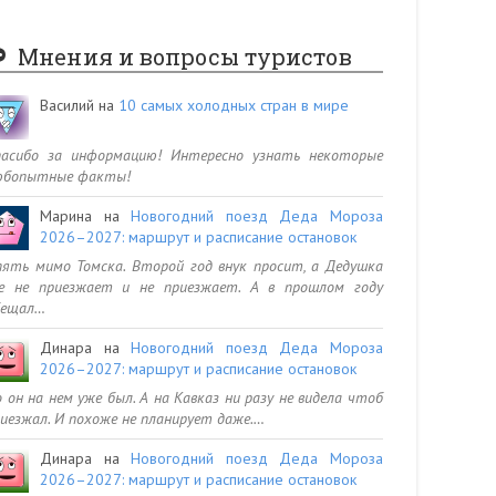
Мнения и вопросы туристов
Василий
на
10 самых холодных стран в мире
пасибо за информацию! Интересно узнать некоторые
юбопытные факты!
Марина
на
Новогодний поезд Деда Мороза
2026–2027: маршрут и расписание остановок
ять мимо Томска. Второй год внук просит, а Дедушка
се не приезжает и не приезжает. А в прошлом году
бещал…
Динара
на
Новогодний поезд Деда Мороза
2026–2027: маршрут и расписание остановок
 он на нем уже был. А на Кавказ ни разу не видела чтоб
иезжал. И похоже не планирует даже.…
Динара
на
Новогодний поезд Деда Мороза
2026–2027: маршрут и расписание остановок