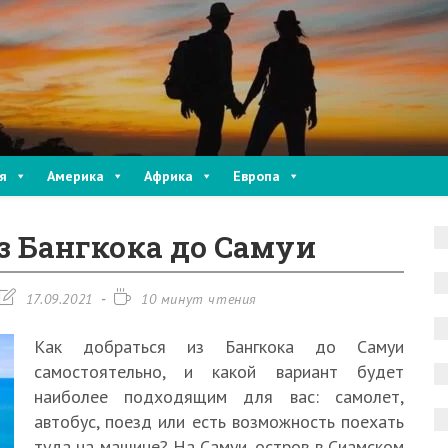
я
Америка
Африка
Европа
з Бангкока до Самуи
Запись
Время
17.09.2021
10 минут чтения
изменена:
чтения:
Как добраться из Бангкока до Самуи
самостоятельно, и какой вариант будет
наиболее подходящим для вас: самолет,
автобус, поезд или есть возможность поехать
туда на машине? На Самуи, остров в Сиамском