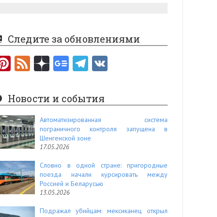
Следите за обновлениями
Pi
F
nt
e
er
e
Новости и события
es
d
t
Автоматизированная система
пограничного контроля запущена в
Шенгенской зоне
17.05.2026
Словно в одной стране: пригородные
поезда начали курсировать между
Россией и Беларусью
13.05.2026
Подражал убийцам: мексиканец открыл