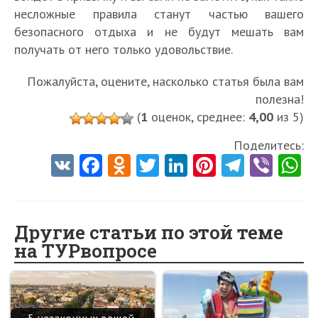
несложные правила станут частью вашего
безопасного отдыха и не будут мешать вам
получать от него только удовольствие.
Пожалуйста, оцените, насколько статья была вам
полезна!
(
1
оценок, среднее:
4,00
из 5)
Поделитесь:
V
Fa
O
T
Li
Pi
Te
Vi
K
ce
d
w
nk
nt
le
b
h
b
n
itt
e
er
gr
er
t
o
o
er
dI
es
a
Другие статьи по этой теме
на ТУРвопросе
o
kl
n
t
m
k
as
sn