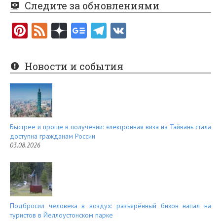
Следите за обновлениями
Pi
F
nt
e
er
e
Новости и события
es
d
t
Быстрее и проще в получении: электронная виза на Тайвань стала
доступна гражданам России
03.08.2026
Подбросил человека в воздух: разъярённый бизон напал на
туристов в Йеллоустонском парке