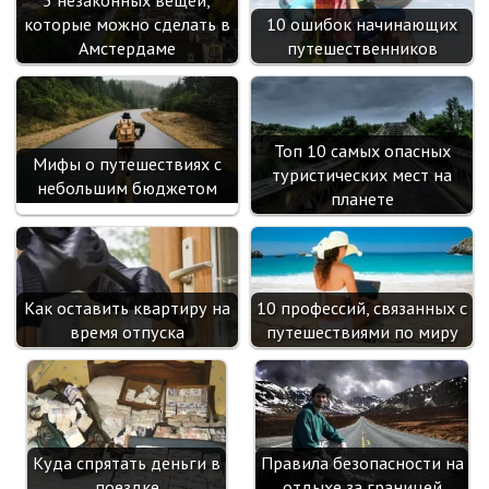
ik
5 незаконных вещей,
которые можно сделать в
10 ошибок начинающих
i
Амстердаме
путешественников
Топ 10 самых опасных
Мифы о путешествиях с
туристических мест на
небольшим бюджетом
планете
Как оставить квартиру на
10 профессий, связанных с
время отпуска
путешествиями по миру
Куда спрятать деньги в
Правила безопасности на
поездке
отдыхе за границей