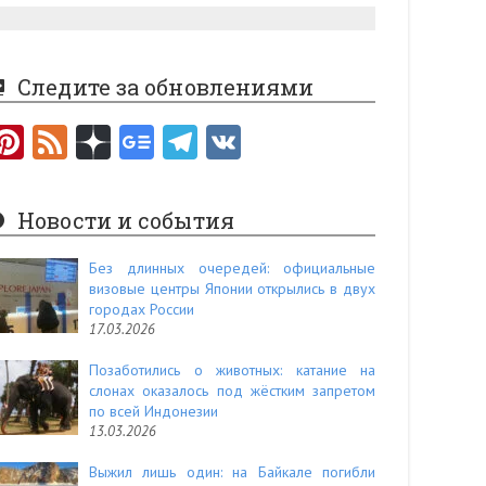
Следите за обновлениями
Pi
F
nt
e
er
e
Новости и события
es
d
t
Без длинных очередей: официальные
визовые центры Японии открылись в двух
городах России
17.03.2026
Позаботились о животных: катание на
слонах оказалось под жёстким запретом
по всей Индонезии
13.03.2026
Выжил лишь один: на Байкале погибли