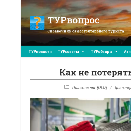
Перейти
к
содержимому
ТУРвопрос
Справочник самостоятельного туриста
ТУРновости
ТУРсоветы
ТУРобзоры
Ази
Как не потерят
Рубрика
Полезности [OLD]
/
Транспо
записи: