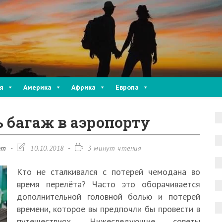
я
Америка
Африка
Европа
ь багаж в аэропорту
Запись
Время
рт
10.10.2018
3 минут чтения
изменена:
чтения:
Кто не сталкивался с потерей чемодана во
время перелёта? Часто это оборачивается
дополнительной головной болью и потерей
времени, которое вы предпочли бы провести в
путешествиях. Нижеследующие советы