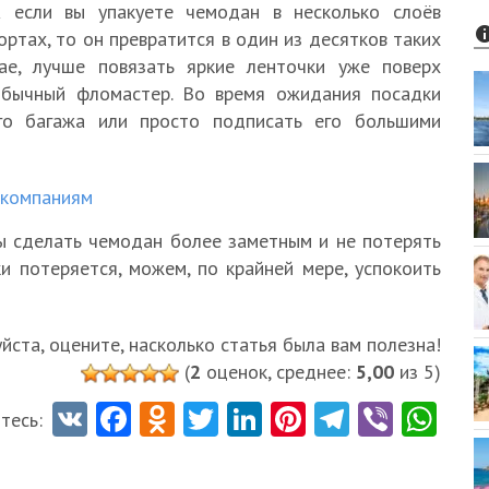
А если вы упакуете чемодан в несколько слоёв
ортах, то он превратится в один из десятков таких
ае, лучше повязать яркие ленточки уже поверх
обычный фломастер. Во время ожидания посадки
ого багажа или просто подписать его большими
акомпаниям
ы сделать чемодан более заметным и не потерять
ки потеряется, можем, по крайней мере, успокоить
ста, оцените, насколько статья была вам полезна!
(
2
оценок, среднее:
5,00
из 5)
V
Fa
O
T
Li
Pi
Te
Vi
W
тесь:
K
ce
d
w
nk
nt
le
b
ha
b
n
itt
e
er
gr
er
ts