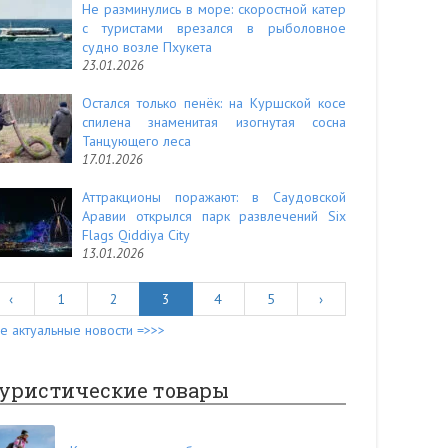
Не разминулись в море: скоростной катер
с туристами врезался в рыболовное
судно возле Пхукета
23.01.2026
Остался только пенёк: на Куршской косе
спилена знаменитая изогнутая сосна
Танцующего леса
17.01.2026
Аттракционы поражают: в Саудовской
Аравии открылся парк развлечений Six
Flags Qiddiya City
13.01.2026
‹
1
2
3
4
5
›
е актуальные новости =>>>
уристические товары