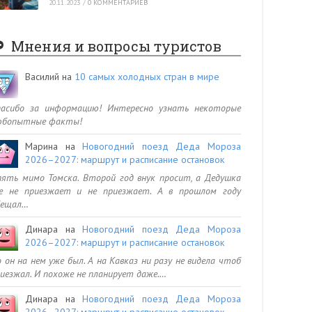
20.11.2023
/
0 КОММЕНТАРИЕВ
Мнения и вопросы туристов
Василий
на
10 самых холодных стран в мире
пасибо за информацию! Интересно узнать некоторые
юбопытные факты!
Марина
на
Новогодний поезд Деда Мороза
2026–2027: маршрут и расписание остановок
ять мимо Томска. Второй год внук просит, а Дедушка
се не приезжает и не приезжает. А в прошлом году
бещал…
Динара
на
Новогодний поезд Деда Мороза
2026–2027: маршрут и расписание остановок
 он на нем уже был. А на Кавказ ни разу не видела чтоб
иезжал. И похоже не планирует даже.…
Динара
на
Новогодний поезд Деда Мороза
2026–2027: маршрут и расписание остановок