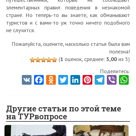
элементарных правил поведения в незнакомой
стране. Но теперь-то вы знаете, как обманывают
туристов и с вами-то уж точно ничего подобного
не случится.
Пожалуйста, оцените, насколько статья была вам
полезна!
(
1
оценок, среднее:
5,00
из 5)
Поделитесь:
V
Fa
O
T
Li
Pi
Te
Vi
K
ce
d
w
nk
nt
le
b
h
b
n
itt
e
er
gr
er
t
o
o
er
dI
es
a
Другие статьи по этой теме
на ТУРвопросе
o
kl
n
t
m
k
as