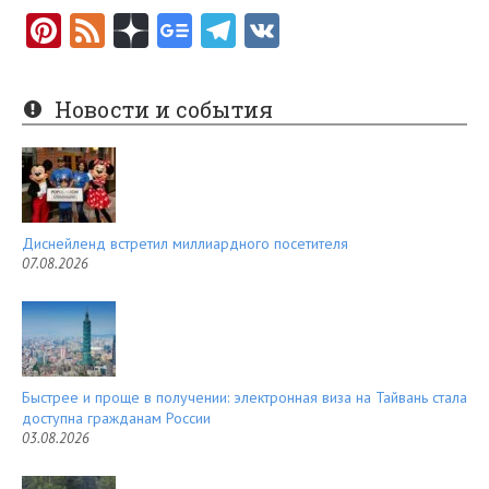
Pi
F
nt
e
er
e
Новости и события
es
d
t
Диснейленд встретил миллиардного посетителя
07.08.2026
Быстрее и проще в получении: электронная виза на Тайвань стала
доступна гражданам России
03.08.2026