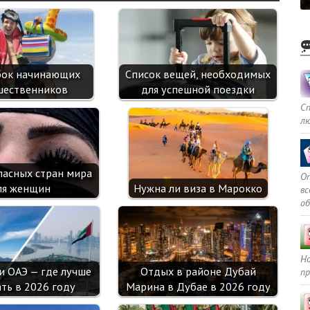
k
as
p
sn
ik
бок начинающих
Список вещей, необходимых
i
шественников
для успешной поездки
С
л
пасных стран мира
Оп
ля женщин
Нужна ли виза в Марокко
в
о
Но
и ОАЭ — где лучше
Отдых в районе Дубай
пр
ть в 2026 году
Марина в Дубае в 2026 году