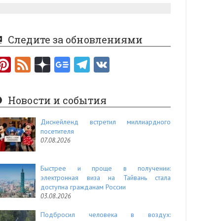
Следите за обновлениями
Pi
F
nt
e
er
e
Новости и события
es
d
t
Диснейленд встретил миллиардного
посетителя
07.08.2026
Быстрее и проще в получении:
электронная виза на Тайвань стала
доступна гражданам России
03.08.2026
Подбросил человека в воздух: