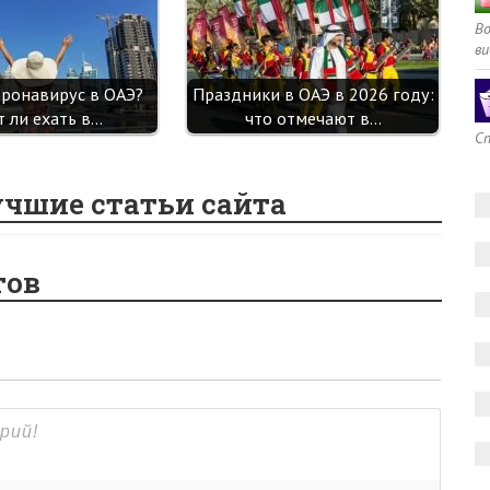
В
ви
оронавирус в ОАЭ?
Праздники в ОАЭ в 2026 году:
т ли ехать в…
что отмечают в…
Сп
учшие статьи сайта
тов