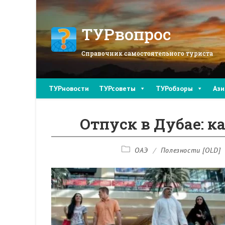
Перейти
к
содержимому
ТУРвопрос
Справочник самостоятельного туриста
ТУРновости
ТУРсоветы
ТУРобзоры
Ази
Отпуск в Дубае: к
Рубрика
ОАЭ
/
Полезности [OLD]
записи: