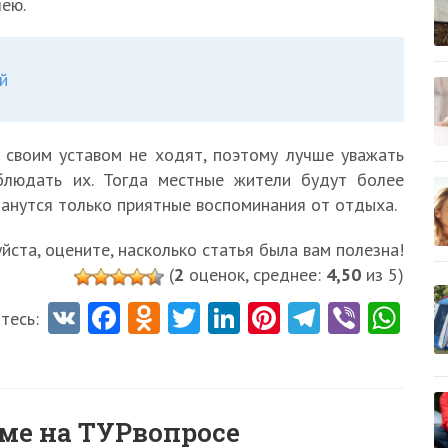
шею.
й
 своим уставом не ходят, поэтому лучше уважать
людать их. Тогда местные жители будут более
станутся только приятные воспоминания от отдыха.
ста, оцените, насколько статья была вам полезна!
(
2
оценок, среднее:
4,50
из 5)
V
Fa
O
T
Li
Pi
Te
Vi
W
тесь:
K
ce
d
w
nk
nt
le
b
ha
b
n
itt
e
er
gr
er
ts
o
o
er
dI
es
a
A
еме на ТУРвопросе
o
kl
n
t
m
p