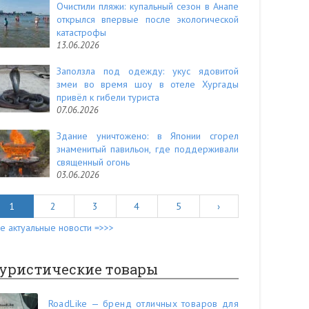
Очистили пляжи: купальный сезон в Анапе
открылся впервые после экологической
катастрофы
13.06.2026
Заползла под одежду: укус ядовитой
змеи во время шоу в отеле Хургады
привёл к гибели туриста
07.06.2026
Здание уничтожено: в Японии сгорел
знаменитый павильон, где поддерживали
священный огонь
03.06.2026
1
2
3
4
5
›
е актуальные новости =>>>
уристические товары
RoadLike — бренд отличных товаров для