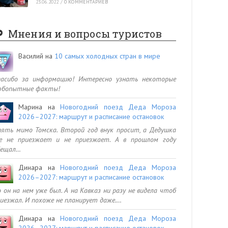
23.06.2022
/
0 КОММЕНТАРИЕВ
Мнения и вопросы туристов
Василий
на
10 самых холодных стран в мире
пасибо за информацию! Интересно узнать некоторые
юбопытные факты!
Марина
на
Новогодний поезд Деда Мороза
2026–2027: маршрут и расписание остановок
ять мимо Томска. Второй год внук просит, а Дедушка
се не приезжает и не приезжает. А в прошлом году
бещал…
Динара
на
Новогодний поезд Деда Мороза
2026–2027: маршрут и расписание остановок
 он на нем уже был. А на Кавказ ни разу не видела чтоб
иезжал. И похоже не планирует даже.…
Динара
на
Новогодний поезд Деда Мороза
2026–2027: маршрут и расписание остановок