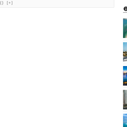
{}
[+]