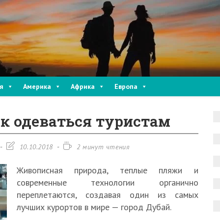
я
Америка
Африка
Европа
ак одеваться туристам
Запись
Время
10.10.2018
2 минут чтения
изменена:
чтения:
Живописная природа, теплые пляжи и
современные технологии органично
переплетаются, создавая один из самых
лучших курортов в мире — город Дубай.