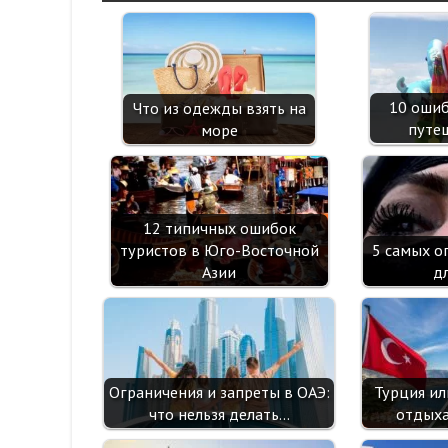
10 оши
Что из одежды взять на
путе
море
12 типичных ошибок
5 самых о
туристов в Юго-Восточной
д
Азии
Ограничения и запреты в ОАЭ:
Турция ил
что нельзя делать…
отдыха