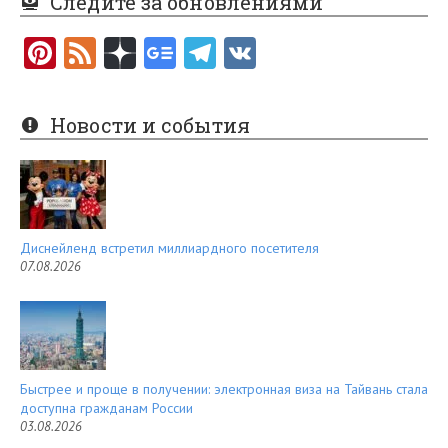
Следите за обновлениями
Pi
F
nt
e
er
e
Новости и события
es
d
t
Диснейленд встретил миллиардного посетителя
07.08.2026
Быстрее и проще в получении: электронная виза на Тайвань стала
доступна гражданам России
03.08.2026