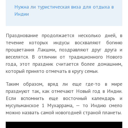
Нужна ли туристическая виза для отдыха в
Индии
Празднование продолжается несколько дней, в
течение которых индусы восхваляют богиню
Л
К
К
процветания Лакшми, поздравляют друг друга и
у
а
Х
а
ч
веселятся. В отличии от традиционного Нового
Т
к
р
к
Г
ш
о
П
года, этот праздник считается более домашним,
и
а
и
д
и
п
р
который принято отмечать в кругу семьи.
И
е
К
м
е
е
е
5
а
н
п
а
в
п
в
о
З
0
з
Таким образом, вряд ли еще где-то в мире
т
р
к
с
р
с
т
н
и
д
е
празднуют так, как отмечают Новый год в Индии.
а
п
е
а
т
е
а
н
н
р
з
р
х
з
Если вспомнить еще восточный календарь и
р
л
ч
т
и
С
е
д
о
р
д
мусульманское 1 Мухаррама, — то Индию смело
е
и
е
е
к
а
с
н
й
е
н
т
можно назвать самой новогодней страной планеты.
А
н
р
и
м
н
и
д
л
и
и
б
и
е
в
ы
ы
к
е
и
к
т
х
е
с
О
е
е