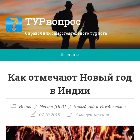
Перейти
к
содержимому
ТУРвопрос
Справочник самостоятельного туриста
МЕНЮ
Как отмечают Новый год
в Индии
Рубрика
Индия
/
Места [OLD]
/
Новый год и Рождество
записи:
Запись
Время
07.10.2019
4 минут чтения
изменена:
чтения: