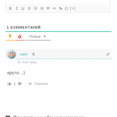
{}
[+]
1
КОММЕНТАРИЙ
Новые
саня
4 лет назад
круто…:)
Ответить
1