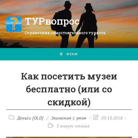
Перейти
к
содержимому
ТУРвопрос
Справочник самостоятельного туриста
МЕНЮ
Как посетить музеи
бесплатно (или со
скидкой)
Рубрика
Запись
Деньги [OLD]
/
Экономим с умом
09.10.2018
записи:
изменена:
Время
3 минут чтения
чтения: