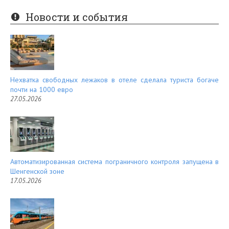
er
e
Новости и события
es
d
t
Нехватка свободных лежаков в отеле сделала туриста богаче
почти на 1000 евро
27.05.2026
Автоматизированная система пограничного контроля запущена в
Шенгенской зоне
17.05.2026