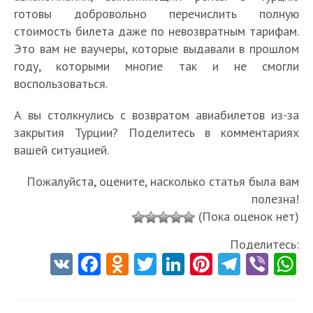
готовы добровольно перечислить полную
стоимость билета даже по невозвратным тарифам.
Это вам не ваучеры, которые выдавали в прошлом
году, которыми многие так и не смогли
воспользоваться.
А вы столкнулись с возвратом авиабилетов из-за
закрытия Турции? Поделитесь в комментариях
вашей ситуацией.
Пожалуйста, оцените, насколько статья была вам
полезна!
(Пока оценок нет)
Поделитесь:
V
Fa
O
T
Li
Pi
Te
Vi
K
ce
d
w
nk
nt
le
b
h
b
n
itt
e
er
gr
er
t