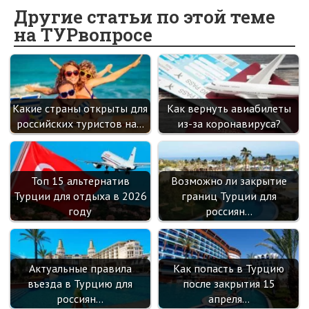
o
o
er
dI
es
a
Другие статьи по этой теме
на ТУРвопросе
o
kl
n
t
m
k
as
sn
ik
Какие страны открыты для
Как вернуть авиабилеты
i
российских туристов на…
из-за коронавируса?
Топ 15 альтернатив
Возможно ли закрытие
Турции для отдыха в 2026
границ Турции для
году
россиян…
Актуальные правила
Как попасть в Турцию
въезда в Турцию для
после закрытия 15
россиян…
апреля…