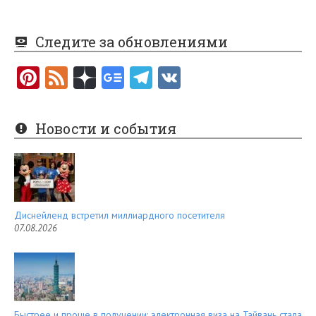
Следите за обновлениями
Pi
F
nt
e
er
e
Новости и события
es
d
t
Диснейленд встретил миллиардного посетителя
07.08.2026
Быстрее и проще в получении: электронная виза на Тайвань стала