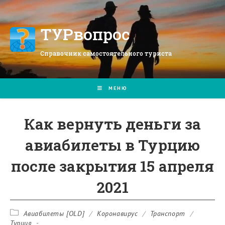
Перейти
к
содержимому
ТУРвопрос
Справочник самостоятельного туриста
МЕНЮ
Как вернуть деньги за
авиабилеты в Турцию
после закрытия 15 апреля
2021
Рубрика
Авиабилеты [OLD]
/
Коронавирус
/
Транспорт
/
записи:
Турция