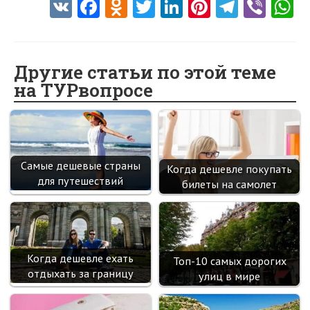
V
Fa
O
T
Li
Pi
Te
Vi
K
ce
d
w
nk
nt
le
b
h
b
n
itt
e
er
gr
er
t
o
o
er
dI
es
a
Другие статьи по этой теме
на ТУРвопросе
o
kl
n
t
m
k
as
sn
ik
Самые дешевые страны
Когда дешевле покупать
i
для путешествий
билеты на самолет
Когда дешевле ехать
Топ-10 самых дорогих
отдыхать за границу
улиц в мире