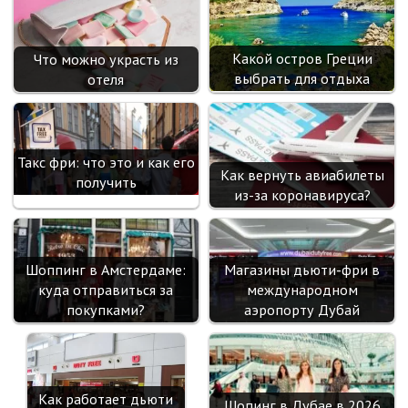
Какой остров Греции
Что можно украсть из
выбрать для отдыха
отеля
Такс фри: что это и как его
Как вернуть авиабилеты
получить
из-за коронавируса?
Шоппинг в Амстердаме:
Магазины дьюти-фри в
куда отправиться за
международном
покупками?
аэропорту Дубай
Как работает дьюти
Шопинг в Дубае в 2026