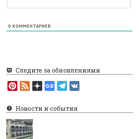
0
КОММЕНТАРИЕВ
Следите за обновлениями
Pi
F
nt
e
er
e
Новости и события
es
d
t