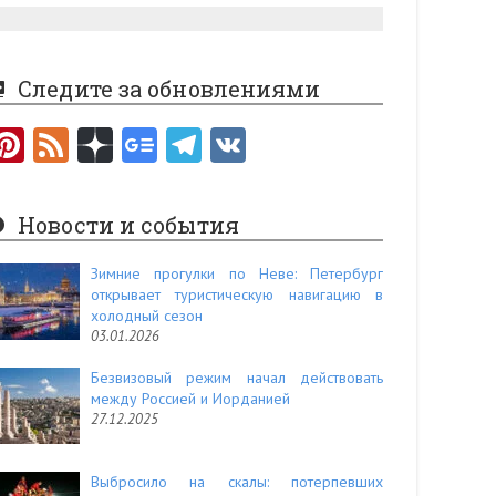
Следите за обновлениями
Pi
F
nt
e
er
e
Новости и события
es
d
t
Зимние прогулки по Неве: Петербург
открывает туристическую навигацию в
холодный сезон
03.01.2026
Безвизовый режим начал действовать
между Россией и Иорданией
27.12.2025
Выбросило на скалы: потерпевших