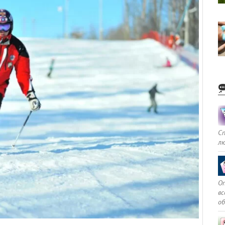
С
л
Оп
в
о