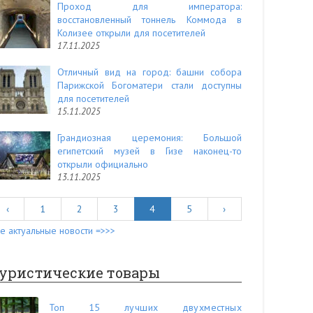
Проход для императора:
восстановленный тоннель Коммода в
Колизее открыли для посетителей
17.11.2025
Отличный вид на город: башни собора
Парижской Богоматери стали доступны
для посетителей
15.11.2025
Грандиозная церемония: Большой
египетский музей в Гизе наконец-то
открыли официально
13.11.2025
‹
1
2
3
4
5
›
е актуальные новости =>>>
уристические товары
Топ 15 лучших двухместных