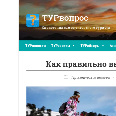
Перейти
к
содержимому
ТУРвопрос
Справочник самостоятельного туриста
ТУРновости
ТУРсоветы
ТУРобзоры
Ази
Как правильно 
Рубрика
Туристические товары
записи: