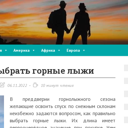
я
Америка
Африка
Европа
выбрать горные лыжи
Запись
Время
06.11.2022
10 минут чтения
изменена:
чтения:
В преддверии горнолыжного сезона
желающие освоить спуск по снежным склонам
неизбежно задаются вопросом, как правильно
выбрать горные лыжи. Их длина имеет
первоочерёдное значение при покупке. Чем