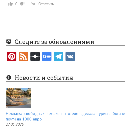
Ответить
0
Следите за обновлениями
Pi
F
nt
e
er
e
Новости и события
es
d
t
Нехватка свободных лежаков в отеле сделала туриста богаче
почти на 1000 евро
27.05.2026