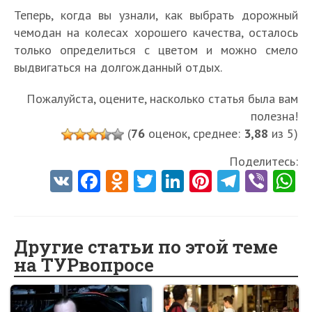
Теперь, когда вы узнали, как выбрать дорожный
чемодан на колесах хорошего качества, осталось
только определиться с цветом и можно смело
выдвигаться на долгожданный отдых.
Пожалуйста, оцените, насколько статья была вам
полезна!
(
76
оценок, среднее:
3,88
из 5)
Поделитесь:
V
Fa
O
T
Li
Pi
Te
Vi
K
ce
d
w
nk
nt
le
b
h
b
n
itt
e
er
gr
er
t
o
o
er
dI
es
a
Другие статьи по этой теме
на ТУРвопросе
o
kl
n
t
m
k
as