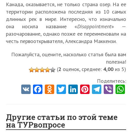
Канада, оказывается, не только страна озер. На ее
территории расположена последняя из 10 самых
длинных рек в мире. Интересно, что изначально
она носила название «
Disappointment
» —
разочарование, однако позже ее переименовали на
честь первооткрывателя, Александра Маккензи.
Пожалуйста, оцените, насколько статья была вам
полезна!
(
2
оценок, среднее:
4,00
из 5)
Поделитесь:
V
Fa
O
T
Li
Pi
Te
Vi
K
ce
d
w
nk
nt
le
b
h
b
n
itt
e
er
gr
er
t
o
o
er
dI
es
a
Другие статьи по этой теме
на ТУРвопросе
o
kl
n
t
m