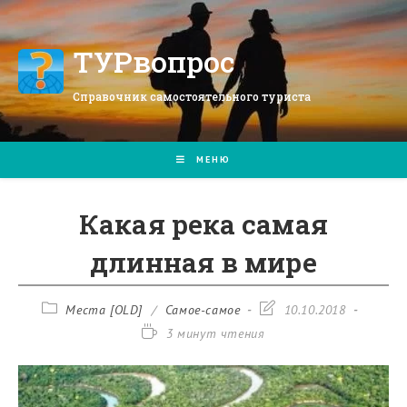
Перейти
к
содержимому
ТУРвопрос
Справочник самостоятельного туриста
МЕНЮ
Какая река самая
длинная в мире
Рубрика
Запись
Места [OLD]
/
Самое-самое
10.10.2018
записи:
изменена:
Время
3 минут чтения
чтения: