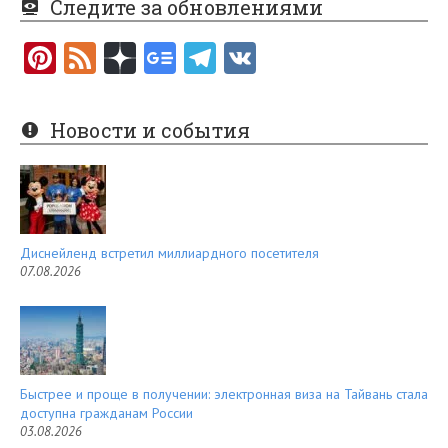
Следите за обновлениями
Pi
F
nt
e
er
e
Новости и события
es
d
t
Диснейленд встретил миллиардного посетителя
07.08.2026
Быстрее и проще в получении: электронная виза на Тайвань стала
доступна гражданам России
03.08.2026