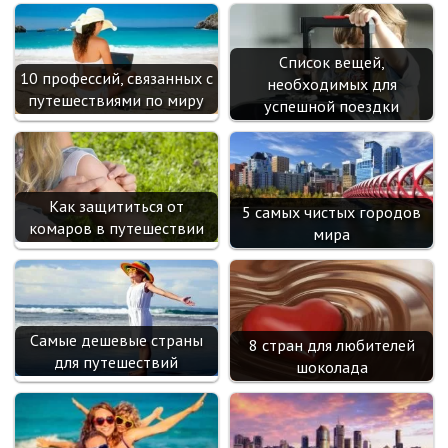
k
as
sn
Список вещей,
ik
10 профессий, связанных с
необходимых для
путешествиями по миру
i
успешной поездки
Как защититься от
5 самых чистых городов
комаров в путешествии
мира
Самые дешевые страны
8 стран для любителей
для путешествий
шоколада