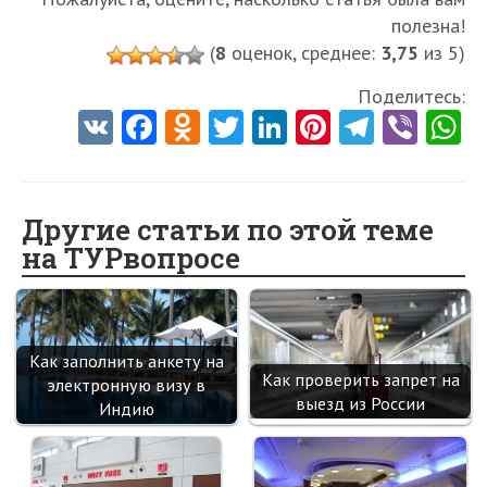
полезна!
(
8
оценок, среднее:
3,75
из 5)
Поделитесь:
V
Fa
O
T
Li
Pi
Te
Vi
K
ce
d
w
nk
nt
le
b
h
b
n
itt
e
er
gr
er
t
o
o
er
dI
es
a
Другие статьи по этой теме
на ТУРвопросе
o
kl
n
t
m
k
as
sn
ik
Как заполнить анкету на
Как проверить запрет на
электронную визу в
i
выезд из России
Индию