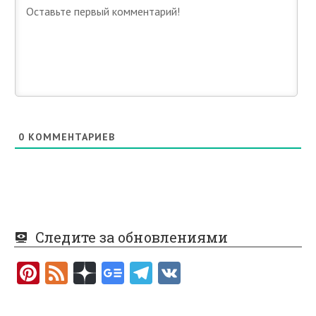
0
КОММЕНТАРИЕВ
Следите за обновлениями
Pi
F
nt
e