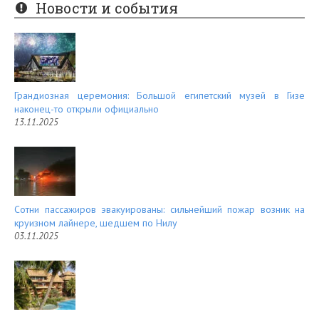
er
e
Новости и события
es
d
t
Грандиозная церемония: Большой египетский музей в Гизе
наконец-то открыли официально
13.11.2025
Сотни пассажиров эвакуированы: сильнейший пожар возник на
круизном лайнере, шедшем по Нилу
03.11.2025