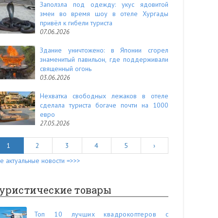
Заползла под одежду: укус ядовитой
змеи во время шоу в отеле Хургады
привёл к гибели туриста
07.06.2026
Здание уничтожено: в Японии сгорел
знаменитый павильон, где поддерживали
священный огонь
03.06.2026
Нехватка свободных лежаков в отеле
сделала туриста богаче почти на 1000
евро
27.05.2026
1
2
3
4
5
›
е актуальные новости =>>>
уристические товары
Топ 10 лучших квадрокоптеров с