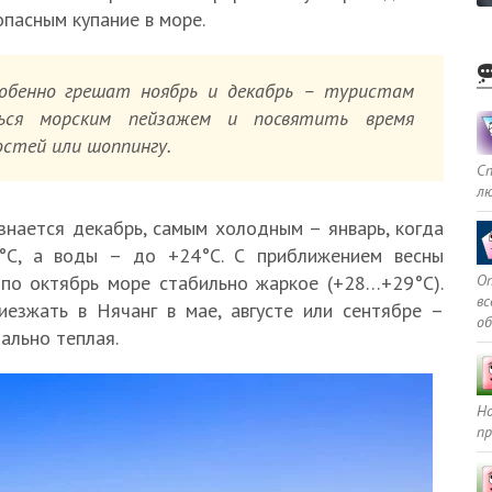
опасным купание в море.
собенно грешат ноябрь и декабрь – туристам
ься морским пейзажем и посвятить время
стей или шоппингу.
С
л
нается декабрь, самым холодным – январь, когда
6°С, а воды – до +24°С. С приближением весны
Оп
 по октябрь море стабильно жаркое (+28…+29°С).
в
езжать в Нячанг в мае, августе или сентябре –
о
ально теплая.
Но
пр