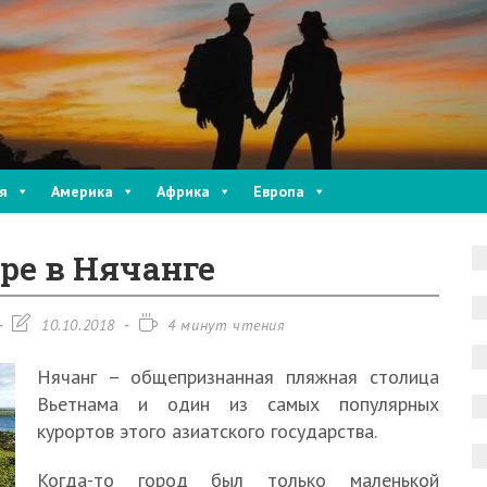
я
Америка
Африка
Европа
ре в Нячанге
Запись
Время
10.10.2018
4 минут чтения
изменена:
чтения:
Нячанг – общепризнанная пляжная столица
Вьетнама и один из самых популярных
курортов этого азиатского государства.
Когда-то город был только маленькой