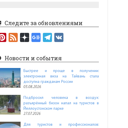
Следите за обновлениями
Pi
F
nt
e
er
e
Новости и события
es
d
t
Быстрее и проще в получении:
электронная виза на Тайвань стала
доступна гражданам России
03.08.2026
Подбросил человека в воздух:
разъярённый бизон напал на туристов в
Йеллоустонском парке
27.07.2026
Для туристов и профессионалов: