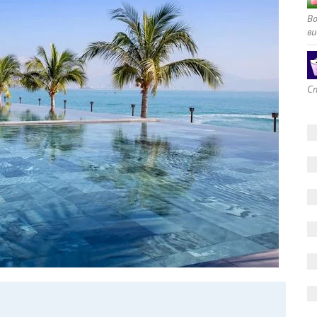
В
ви
Сп