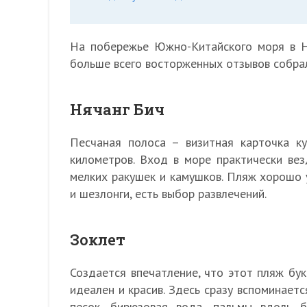
На побережье Южно-Китайского моря в Н
больше всего восторженных отзывов собрал
Нячанг Бич
Песчаная полоса – визитная карточка ку
километров. Вход в море практически везд
мелких ракушек и камушков. Пляж хорошо
и шезлонги, есть выбор развлечений.
Зоклет
Создается впечатление, что этот пляж бук
идеален и красив. Здесь сразу вспоминает
песок, бирюзовая вода, пальмы вдоль б