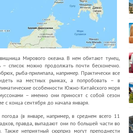
вищница Мирового океана. В нем обитают тунец,
орь – список можно продолжать почти бесконечно.
обрюх, рыба-прилипала, например. Практически все
идеть на местных рынках, а попробовать – в
Климатические особенности Южно-Китайского моря
муссонами – именно они приносят с собой сезон
 с конца сентября до начала января.
погода (в январе, например, в среднем всего 11
адков, правда, выпадают они по большей части во
. Также неприятный сюрприз могут преподнести