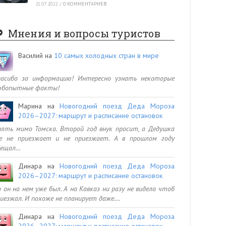
21.07.2022
/
0 КОММЕНТАРИЕВ
Мнения и вопросы туристов
Василий
на
10 самых холодных стран в мире
пасибо за информацию! Интересно узнать некоторые
юбопытные факты!
Марина
на
Новогодний поезд Деда Мороза
2026–2027: маршрут и расписание остановок
ять мимо Томска. Второй год внук просит, а Дедушка
се не приезжает и не приезжает. А в прошлом году
бещал…
Динара
на
Новогодний поезд Деда Мороза
2026–2027: маршрут и расписание остановок
 он на нем уже был. А на Кавказ ни разу не видела чтоб
иезжал. И похоже не планирует даже.…
Динара
на
Новогодний поезд Деда Мороза
2026–2027: маршрут и расписание остановок