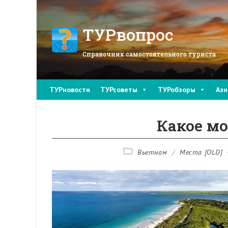
Перейти
к
содержимому
ТУРвопрос
Справочник самостоятельного туриста
ТУРновости
ТУРсоветы
ТУРобзоры
Ази
Какое мо
Рубрика
Вьетнам
/
Места [OLD]
записи: