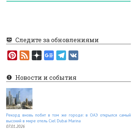
Следите за обновлениями
Pi
F
nt
e
er
e
Новости и события
es
d
t
Рекорд вновь побит в том же городе: в ОАЭ открылся самый
высокий в мире отель Ciel Dubai Marina
07.01.2026