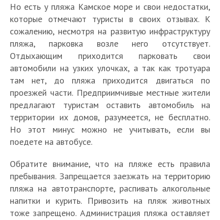
Но есть у пляжа Камское море и свои недостатки,
которые отмечают туристы в своих отзывах. К
сожалению, несмотря на развитую инфраструктуру
пляжа, парковка возле него отсутствует.
Отдыхающим приходится парковать свои
автомобили на узких улочках, а так как тротуара
там нет, до пляжа приходится двигаться по
проезжей части. Предприимчивые местные жители
предлагают туристам оставить автомобиль на
территории их домов, разумеется, не бесплатно.
Но этот минус можно не учитывать, если вы
поедете на автобусе.
Т
Т
о
2
Н
о
Обратите внимание, что на пляже есть правила
п
0
а
п
1
пребывания. Запрещается заезжать на территорию
1
л
ц
1
К
0
пляжа на автотранспорте, распивать алкогольные
5
у
и
0
а
л
напитки и курить. Привозить на пляж животных
л
ч
о
л
з
у
2
у
ш
тоже запрещено. Администрация пляжа оставляет
н
у
П
а
С
ч
0