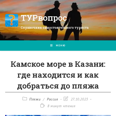
Перейти
к
содержимому
ТУРвопрос
Справочник самостоятельного туриста
МЕНЮ
Камское море в Казани:
где находится и как
добраться до пляжа
Рубрика
Запись
Пляжи
/
Россия
27.10.2023
записи:
изменена:
Время
8 минут чтения
чтения: