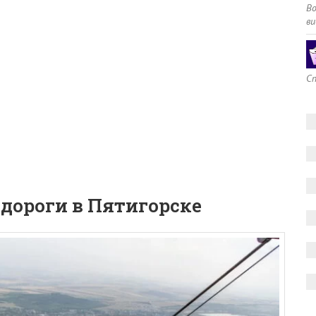
В
ви
Сп
дороги в Пятигорске