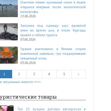
Очистили пляжи: купальный сезон в Анапе
открылся впервые после экологической
катастрофы
13.06.2026
Заползла под одежду: укус ядовитой
змеи во время шоу в отеле Хургады
привёл к гибели туриста
07.06.2026
Здание уничтожено: в Японии сгорел
знаменитый павильон, где поддерживали
священный огонь
03.06.2026
1
2
3
4
5
›
е актуальные новости =>>>
уристические товары
Топ 15 лучших детских автокресел в