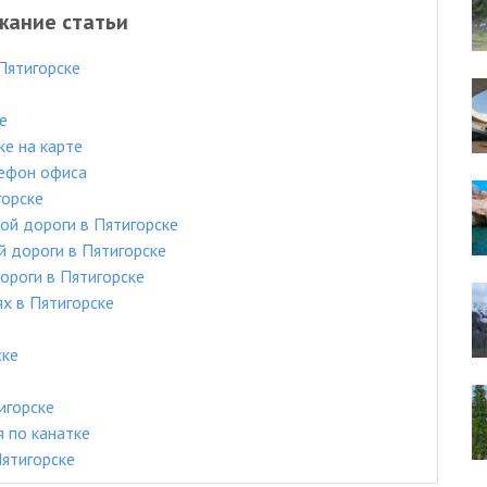
жание статьи
Пятигорске
е
ке на карте
лефон офиса
горске
ой дороги в Пятигорске
 дороги в Пятигорске
ороги в Пятигорске
ях в Пятигорске
ске
игорске
 по канатке
ятигорске