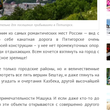
тельна для посещения прибывшими в Пятигорск.
ним из самых романтических мест России — вид с
о себе канатная дорога в Пятигорске очень
оей конструкции – у нее нет промежуточных опор.
ди отдыхающих. Всем хочется взглянуть на город с
асное зрелище!
 только городские районы, но и величественные
отреть все пять вершин Бештау, и даже глянуть на
 угадать и очертания Казбека, другой высочайшей
примечательности Машука. И если даже кто-то до
ки эти объекты открываются с совершенно другого