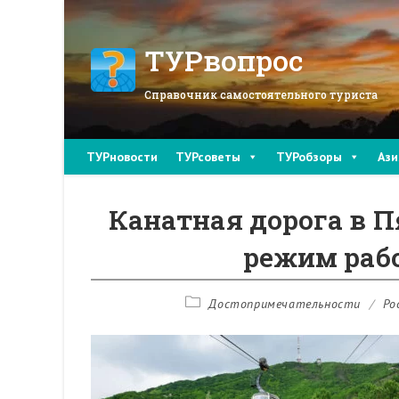
Перейти
к
содержимому
ТУРвопрос
Справочник самостоятельного туриста
ТУРновости
ТУРсоветы
ТУРобзоры
Ази
Канатная дорога в П
режим рабо
Рубрика
Достопримечательности
/
Ро
записи: