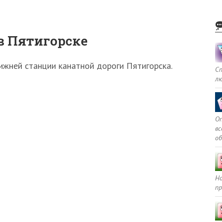
в Пятигорске
ижней станции канатной дороги Пятигорска.
С
л
Оп
в
о
Но
пр