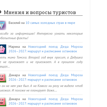
Мнения и вопросы туристов
Василий
на
10 самых холодных стран в мире
пасибо за информацию! Интересно узнать некоторые
юбопытные факты!
Марина
на
Новогодний поезд Деда Мороза
2026–2027: маршрут и расписание остановок
ять мимо Томска. Второй год внук просит, а Дедушка
се не приезжает и не приезжает. А в прошлом году
бещал…
Динара
на
Новогодний поезд Деда Мороза
2026–2027: маршрут и расписание остановок
 он на нем уже был. А на Кавказ ни разу не видела чтоб
иезжал. И похоже не планирует даже.…
Динара
на
Новогодний поезд Деда Мороза
2026–2027: маршрут и расписание остановок