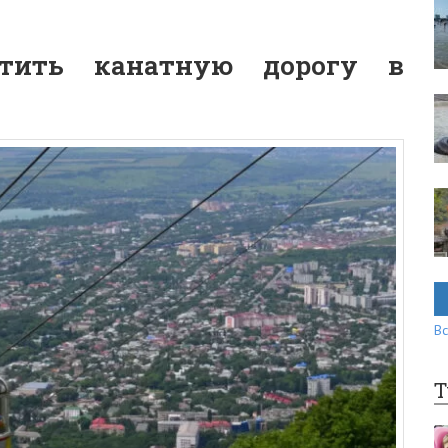
тить канатную дорогу в
Вс
Т