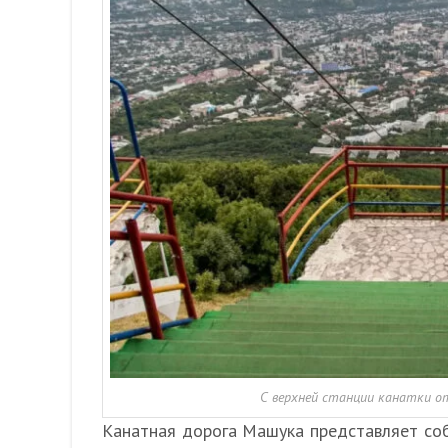
С верхней станции канатки о
Канатная дорога Машука представляет со