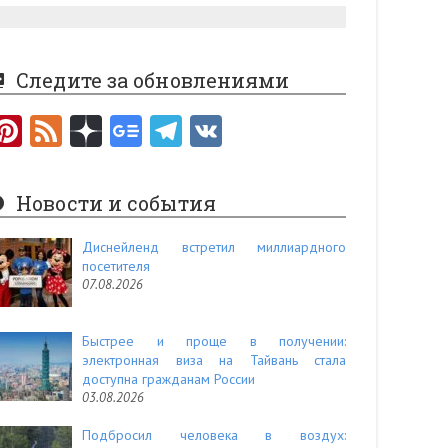
Следите за обновлениями
Pi
F
nt
e
er
e
Новости и события
es
d
t
Диснейленд встретил миллиардного
посетителя
07.08.2026
Быстрее и проще в получении:
электронная виза на Тайвань стала
доступна гражданам России
03.08.2026
Подбросил человека в воздух: