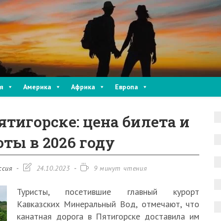
я
Америка
Африка
Европа
ятигорске: цена билета и
ты в 2026 году
Запись
Время
ссия
24.10.2023
9 минут чтения
изменена:
чтения:
Туристы, посетившие главный курорт
Кавказских Минеральный Вод, отмечают, что
канатная дорога в Пятигорске доставила им