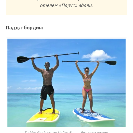
отелем «Парус» вдали.
Паддл-бординг
Паддл-бординг на Кайт-Бич — без волн лучше.