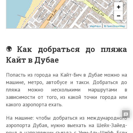
Как добраться до пляжа
Кайт в Дубае
Попасть из города на Кайт-Бич в Дубае можно на
машине, метро, ​​автобусе и такси. Добраться до
пляжа можно несколькими маршрутами в
зависимости от того, из какой точки города или
1
5
какого аэропорта ехать.
л
у
На машине: чтобы добраться из международного
Т
ч
о
аэропорта Дубая, нужно выехать на Шейх-Зайед-
ш
р
роуд в направлении съезда с Умм-Аль-Шейф. Если