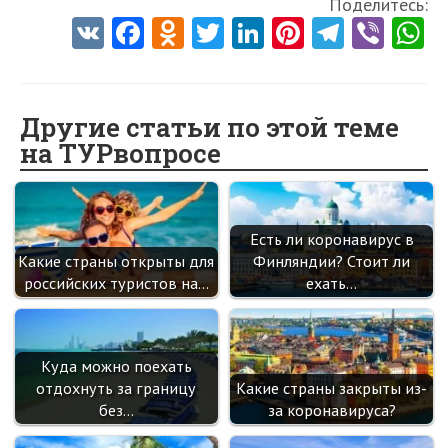
Поделитесь:
V
Fa
O
T
Li
Pi
Te
Vi
K
ce
d
w
nk
nt
le
b
h
b
n
itt
e
er
gr
er
t
o
o
er
dI
es
a
Другие статьи по этой теме
на ТУРвопросе
o
kl
n
t
m
k
as
sn
Есть ли коронавирус в
ik
Какие страны открыты для
Финляндии? Стоит ли
i
российских туристов на…
ехать…
Куда можно поехать
отдохнуть за границу
Какие страны закрыты из-
без…
за коронавируса?