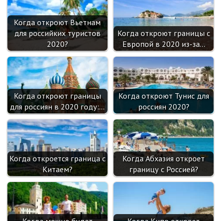
Когда откроют Вьетнам
для российких туристов
Когда откроют границы с
2020?
Европой в 2020 из-за…
Когда откроют границы
Когда откроют Тунис для
для россиян в 2020 году:…
россиян 2020?
Когда откроется граница с
Когда Абхазия откроет
Китаем?
границу с Россией?
Когда можно будет
Когда Кипр откроет