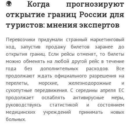
Когда прогнозируют
открытие границ России для
туристов: мнения экспертов
Перевозчики придумали странный маркетинговый
ход, запустив продажу билетов заранее до
К
открытия границ. Если рейсы отменят, то билеты
а
можно обменять на любой другой рейс в течение
к
года без дополнительных расходов. Все
и
Е
Т
продолжают ждать официального разрешения на
е
Е
Е
К
К
Е
с
у
с
перелеты, морские, железнодорожные и
Е
с
с
а
у
с
т
р
К
т
с
т
Е
т
сухопутные передвижения. С середины апреля ЕС
к
д
т
ь
и
а
р
т
ь
с
ь
продолжает ослаблять антивирусные меры,
в
а
ь
л
з
Е
к
а
ь
л
т
л
руководствуясь статистикой и состоянием
е
м
л
и
м
с
и
н
л
и
ь
и
р
о
медицинских учреждений принимать новых
и
к
и
т
е
ы
и
к
л
к
н
ж
к
о
к
ь
больных.
с
о
к
о
и
о
у
н
о
р
о
л
т
т
о
р
к
р