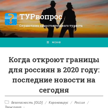
Перейти
к
содержимому
ТУРвопрос
Справочник самостоятельного туриста
МЕНЮ
Когда откроют границы
для россиян в 2020 году:
последние новости на
сегодня
Рубрика
Безопасность [OLD]
/
Коронавирус
/
Россия
/
записи:
Транспорт