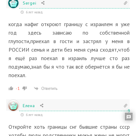
Sergei
6 лет назад
когда нафиг откроют границу с израилем я уже
год здесь зависаю по собственной
глупости,приехал в гости и застрял у меня в
РОССИИ семья и дети без меня сума сходят,чтоб
я ещё раз поехал в израиль лучше сто раз
подумаю,знал бы я что так всё обернётся я бы не
поехал.
Ответить
-1
Елена
9
6 лет назад
Откройте хоть границы снг бывшие страны ссср
хотябы люди родственники мужья жены не могут