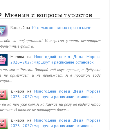
Мнения и вопросы туристов
Василий
на
10 самых холодных стран в мире
пасибо за информацию! Интересно узнать некоторые
юбопытные факты!
Марина
на
Новогодний поезд Деда Мороза
2026–2027: маршрут и расписание остановок
ять мимо Томска. Второй год внук просит, а Дедушка
се не приезжает и не приезжает. А в прошлом году
бещал…
Динара
на
Новогодний поезд Деда Мороза
2026–2027: маршрут и расписание остановок
 он на нем уже был. А на Кавказ ни разу не видела чтоб
иезжал. И похоже не планирует даже.…
Динара
на
Новогодний поезд Деда Мороза
2026–2027: маршрут и расписание остановок