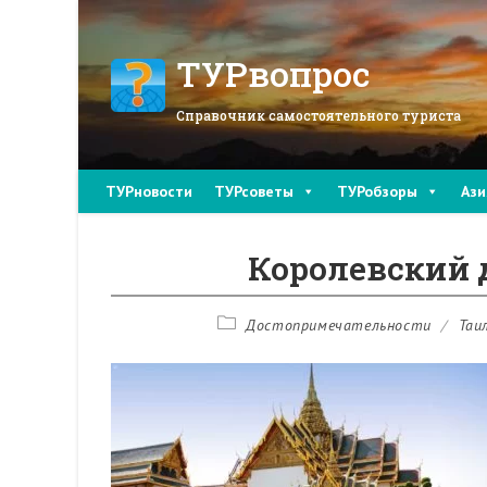
Перейти
к
содержимому
ТУРвопрос
Справочник самостоятельного туриста
ТУРновости
ТУРсоветы
ТУРобзоры
Ази
Королевский 
Рубрика
Достопримечательности
/
Таи
записи: