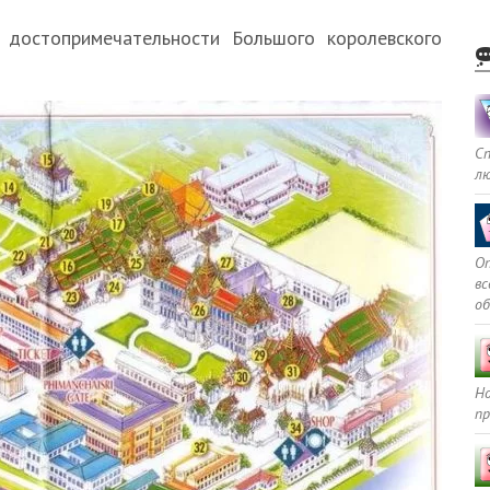
достопримечательности Большого королевского
С
л
Оп
в
о
Но
пр