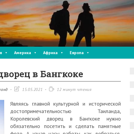
я
Америка
Африка
Европа
дворец в Бангкоке
Запись
Время
ланд
15.05.2021
12 минут чтения
изменена:
чтения:
Являясь главной культурной и исторической
достопримечательностью Таиланда,
Королевский дворец в Бангкоке нужно
обязательно посетить и сделать памятные
фото. А узнав часы работы, как добраться,