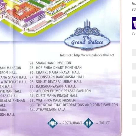
В
ви
Сп