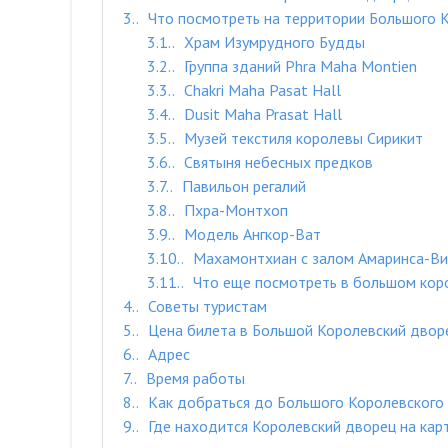
3.
Что посмотреть на территории Большого 
3.1.
Храм Изумрудного Будды
3.2.
Группа зданий Phra Maha Montien
3.3.
Chakri Maha Pasat Hall
3.4.
Dusit Maha Prasat Hall
3.5.
Музей текстиля королевы Сирикит
3.6.
Святыня небесных предков
3.7.
Павильон регалий
3.8.
Пхра-Монтхоп
3.9.
Модель Ангкор-Ват
3.10.
Махамонтхиан с залом Амаринса-Ви
3.11.
Что еще посмотреть в большом кор
4.
Советы туристам
5.
Цена билета в Большой Королевский дворе
6.
Адрес
7.
Время работы
8.
Как добраться до Большого Королевского 
9.
Где находится Королевский дворец на карт