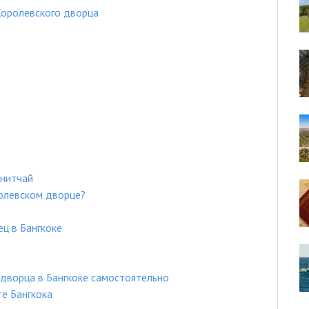
Королевского дворца
нитчай
олевском дворце?
ц в Бангкоке
дворца в Бангкоке самостоятельно
е Бангкока