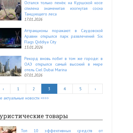
Остался только пенёк: на Куршской косе
спилена знаменитая изогнутая сосна
Танцующего леса
17.01.2026
Аттракционы поражают: в Саудовской
Аравии открылся парк развлечений Six
Flags Qiddiya City
13.01.2026
Рекорд вновь побит в том же городе: в
ОАЭ открылся самый высокий в мире
отель Ciel Dubai Marina
07.01.2026
‹
1
2
3
4
5
›
е актуальные новости =>>>
уристические товары
Топ 10 эффективных средств от