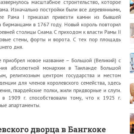
азвернулось масштабное строительство, которое
ма. Изначально постройки были все деревянными,
ее Рама I приказал привезти камни из бывшей
 бирманцами в 1767 году. Новый король повторил
вней столицы Сиама. С приходом к власти Рамы II
овые стены, форты и ворота. С тех пор площадь
него дня.
е приобрел новое название – Большой (Великий) с
ения абсолютной монархии в Таиланде Большой
ым, религиозным центром государства и местом
енции для членов королевского семейства, здесь
ния, гвардейские полки, жили придворные и слуги.
в 1909 г. способствовали тому, что к 1925 г.
вые апартаменты.
вского дворца в Бангкоке