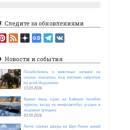
Следите за обновлениями
Pi
F
nt
e
er
e
Новости и события
es
d
t
Позаботились о животных: катание на
слонах оказалось под жёстким запретом
по всей Индонезии
13.03.2026
Выжил лишь один: на Байкале погибли
туристы, когда их микроавтобус угодил в
ледовую трещину
03.03.2026
Легко сорвал дверь: на Шри-Ланке дикий