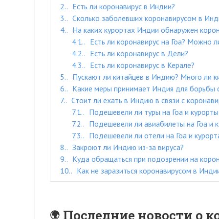
2.
Есть ли коронавирус в Индии?
3.
Сколько заболевших коронавирусом в Инд
4.
На каких курортах Индии обнаружен корон
4.1.
Есть ли коронавирус на Гоа? Можно ли
4.2.
Есть ли коронавирус в Дели?
4.3.
Есть ли коронавирус в Керале?
5.
Пускают ли китайцев в Индию? Много ли к
6.
Какие меры принимает Индия для борьбы 
7.
Стоит ли ехать в Индию в связи с коронав
7.1.
Подешевели ли туры на Гоа и курорт
7.2.
Подешевели ли авиабилеты на Гоа и 
7.3.
Подешевели ли отели на Гоа и курорт
8.
Закроют ли Индию из-за вируса?
9.
Куда обращаться при подозрении на корон
10.
Как не заразиться коронавирусом в Инди
Последние новости о к