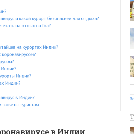
ии?
авирус и какой курорт безопаснее для отдыха?
 ехать на отдых на Гоа?
итайцев на курортах Индии?
с коронавирусом?
ирусом?
ы Индии?
курорты Индии?
ах Индии?
авирус в Индии?
Вс
и: советы туристам
Т
оронавирусе в Индии