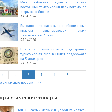
Мир забавных существ: первый
постоянный тематический парк покемонов
открылся в Японии
13.04.2026
Выгодно для пассажиров: обновлённые
правила авиаперевозок начали
действовать в России
03.04.2026
Придётся платить больше: однократная
туристическая виза в Египет подорожала
на 5 долларов
23.03.2026
‹
1
2
3
4
5
›
е актуальные новости =>>>
уристические товары
Топ 10 самых легких и удобных колясок