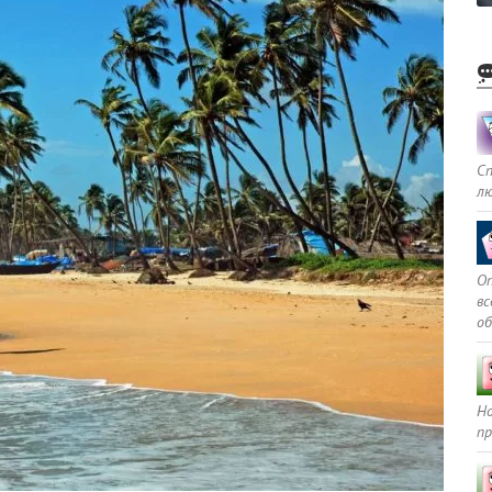
С
л
Оп
в
о
Но
пр