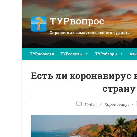
Перейти
к
содержимому
ТУРвопрос
Справочник самостоятельного туриста
ТУРновости
ТУРсоветы
ТУРобзоры
Ази
Есть ли коронавирус 
страну
Рубрика
Индия
/
Коронавирус
записи: