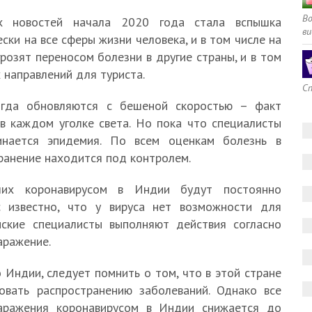
В
 новостей начала 2020 года стала вспышка
ви
ски на все сферы жизни человека, и в том числе на
розят переносом болезни в другие страны, и в том
 направлений для туриста.
Сп
огда обновляются с бешеной скоростью – факт
в каждом уголке света. Но пока что специалисты
инается эпидемия. По всем оценкам болезнь в
транение находится под контролем.
ших коронавирусом в Индии будут постоянно
с известно, что у вируса нет возможности для
нские специалисты выполняют действия согласно
аражение.
 Индии, следует помнить о том, что в этой стране
овать распространению заболеваний. Однако все
заражения коронавирусом в Индии снижается до