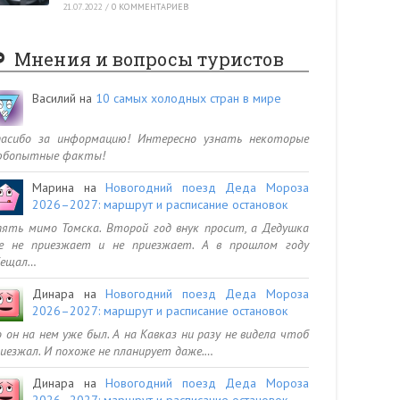
21.07.2022
/
0 КОММЕНТАРИЕВ
Мнения и вопросы туристов
Василий
на
10 самых холодных стран в мире
пасибо за информацию! Интересно узнать некоторые
юбопытные факты!
Марина
на
Новогодний поезд Деда Мороза
2026–2027: маршрут и расписание остановок
ять мимо Томска. Второй год внук просит, а Дедушка
се не приезжает и не приезжает. А в прошлом году
бещал…
Динара
на
Новогодний поезд Деда Мороза
2026–2027: маршрут и расписание остановок
 он на нем уже был. А на Кавказ ни разу не видела чтоб
иезжал. И похоже не планирует даже.…
Динара
на
Новогодний поезд Деда Мороза
2026–2027: маршрут и расписание остановок