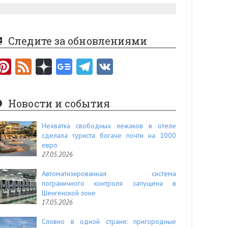
Следите за обновлениями
Pi
F
nt
e
er
e
Новости и события
es
d
t
Нехватка свободных лежаков в отеле
сделала туриста богаче почти на 1000
евро
27.05.2026
Автоматизированная система
пограничного контроля запущена в
Шенгенской зоне
17.05.2026
Словно в одной стране: пригородные