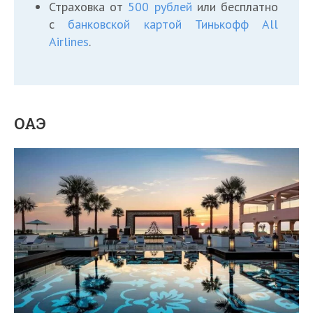
Страховка от
500 рублей
или бесплатно
с
банковской картой Тинькофф All
Airlines
.
ОАЭ