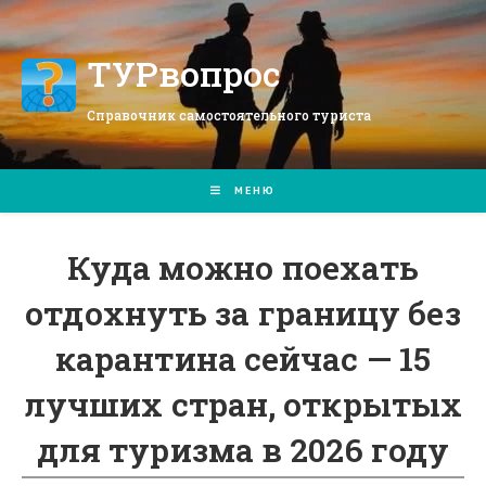
Перейти
к
содержимому
ТУРвопрос
Справочник самостоятельного туриста
МЕНЮ
Куда можно поехать
отдохнуть за границу без
карантина сейчас — 15
лучших стран, открытых
для туризма в 2026 году