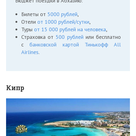
Бюджет поездки в Абхазию:
Билеты от
5000 рублей
,
Отели
от 1000 рублей/сутки
,
Туры
от 15 000 рублей на человека
,
Страховка от
500 рублей
или бесплатно
с
банковской картой Тинькофф All
Airlines
.
Кипр