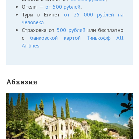
Отели —
от 500 рублей
,
Туры в Египет
от 25 000 рублей на
человека
Страховка от
500 рублей
или бесплатно
с
банковской картой Тинькофф All
Airlines
.
Абхазия