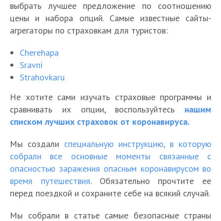
выбрать лучшее предложение по соотношению
цены и набора опций. Самые известные сайты-
агрегаторы по страховкам для туристов:
Cherehapa
Sravni
Strahovkaru
Не хотите сами изучать страховые программы и
сравнивать их опции, воспользуйтесь
нашим
списком лучших страховок от коронавируса.
К
а
Мы создали
специальную инструкцию, в которую
Т
к
Е
у
Е
собрали все основные моменты связанные с
и
с
р
с
Е
опасностью заражения опасным коронавирусом во
е
Е
т
и
т
с
Е
Е
время путешествия
. Обязательно прочтите ее
с
с
ь
Е
з
ь
т
с
с
перед поездкой и сохраните себе на всякий случай.
т
т
л
с
м
л
ь
т
т
р
ь
и
К
Е
т
и
и
л
ь
ь
а
л
Мы собрали в статье самые безопасные страны
к
а
с
ь
к
к
и
л