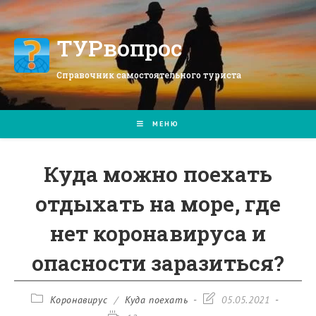
Перейти
к
содержимому
ТУРвопрос
Справочник самостоятельного туриста
МЕНЮ
Куда можно поехать
отдыхать на море, где
нет коронавируса и
опасности заразиться?
Рубрика
Запись
Коронавирус
/
Куда поехать
05.05.2021
записи:
изменена: