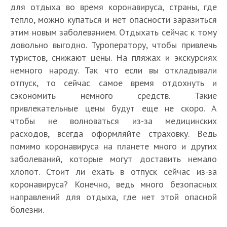
л
Е
н
и
о
к
для отдыха во время коронавируса, страны, где
т
л
о
о
к
и
и
с
ы
к
р
и
ь
и
тепло, можно купаться и нет опасности заразиться
р
р
о
к
к
т
о
о
о
е
л
к
этим новым заболеванием. Отдыхать сейчас к тому
о
о
р
о
о
ь
т
р
н
с
и
о
н
н
довольно выгодно. Туроператору, чтобы привлечь
о
р
р
л
к
о
а
т
к
р
а
а
н
о
туристов, снижают цены. На пляжах и экскурсиях
о
и
р
н
в
р
о
о
в
в
а
н
н
к
немного народу. Так что если вы откладывали
ы
а
и
а
р
н
и
и
в
а
а
о
отпуск, то сейчас самое время отдохнуть и
т
в
р
н
о
а
р
р
и
в
в
р
ы
и
у
ы
сэкономить немного средств. Такие
н
в
у
у
р
и
и
о
д
р
с
з
а
и
привлекательные цены будут еще не скоро. А
с
с
у
р
р
н
л
у
в
а
в
р
чтобы не волноваться из-за медицинских
.
в
с
у
у
а
я
с
Ш
к
и
у
расходов, всегда оформляйте страховку. Ведь
М
А
в
с
с
в
р
в
в
р
р
с
о
р
И
в
помимо коронавируса на планете много и других
в
и
о
И
е
ы
у
н
ж
м
з
Т
Т
р
заболеваний, которые могут доставить немало
с
н
й
т
с
а
н
е
р
у
а
у
хлопот. Стоит ли ехать в отпуск сейчас из-за
с
д
ц
ы
в
К
о
н
а
р
й
с
и
и
коронавируса? Конечно, ведь много безопасных
а
и
Д
и
л
и
и
ц
л
в
й
и
р
з
о
п
направлений для отдыха, где нет этой опасной
и
и
л
и
а
О
с
?
и
-
м
р
болезни.
п
?
е
и
н
А
к
С
и
з
и
е
у
С
?
?
д
Э
и
т