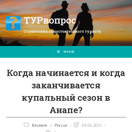
Перейти
к
содержимому
ТУРвопрос
Справочник самостоятельного туриста
МЕНЮ
Когда начинается и когда
заканчивается
купальный сезон в
Анапе?
Рубрика
Запись
Климат
/
Россия
04.06.2021
записи:
изменена: