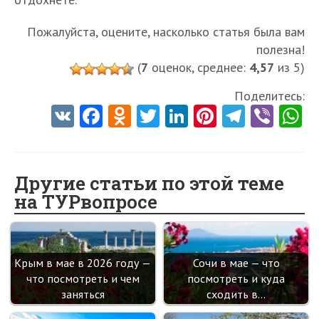
Пожалуйста, оцените, насколько статья была вам
полезна!
(
7
оценок, среднее:
4,57
из 5)
Поделитесь:
V
Fa
O
T
Li
Pi
Te
Vi
K
ce
d
w
nk
nt
le
b
h
b
n
itt
e
er
gr
er
t
o
o
er
dI
es
a
Другие статьи по этой теме
на ТУРвопросе
o
kl
n
t
m
k
as
sn
Крым в мае в 2026 году —
Сочи в мае — что
ik
что посмотреть и чем
посмотреть и куда
i
заняться
сходить в…