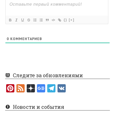
{}
[+]
0
КОММЕНТАРИЕВ
Следите за обновлениями
Pi
F
nt
e
er
e
Новости и события
es
d