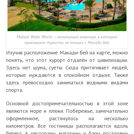
Makadi Water World — популярный аквапарк, в который
приезжают туристы не только с Макади-Бей.
Изучив расположение Макади-Бей на карте, можно
понять, что этот курорт отдалён от цивилизации.
Здесь нет шума, суеты. Сюда притягивает людей,
которые нуждаются в спокойном отдыхе. Также
здесь превосходно заниматься водными видами
спорта.
Основной достопримечательностью в этой зоне
являются море и пляжи. Побережье, замечательно
оформленное, растянулось на несколько
километров. Все гостиницы располагаются вдоль
берега. А рестораны, магазины и бары построены