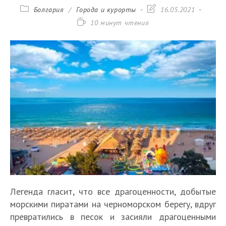
Рубрика
Запись
Болгария
/
Города и курорты
16.05.2021
записи:
изменена:
Время
10 минут чтения
чтения:
Легенда гласит, что все драгоценности, добытые
морскими пиратами на черноморском берегу, вдруг
превратились в песок и засияли драгоценными