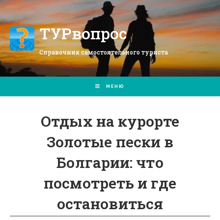
Перейти
к
содержимому
ТУРвопрос
Справочник самостоятельного туриста
МЕНЮ
Отдых на курорте
Золотые пески в
Болгарии: что
посмотреть и где
остановиться