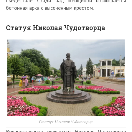
пьедестале. Сзади над женщиной возвышается
бетонная арка с высеченным крестом.
Статуя Николая Чудотворца
Статуя Николая Чудотворца.
Величественная скульптура Николая Чудотворца