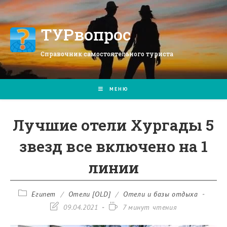
Перейти
к
содержимому
ТУРвопрос
Справочник самостоятельного туриста
МЕНЮ
Лучшие отели Хургады 5
звезд все включено на 1
линии
Рубрика
Египет
/
Отели [OLD]
/
Отели и базы отдыха
записи:
Запись
Время
09.04.2021
7 минут чтения
изменена:
чтения: