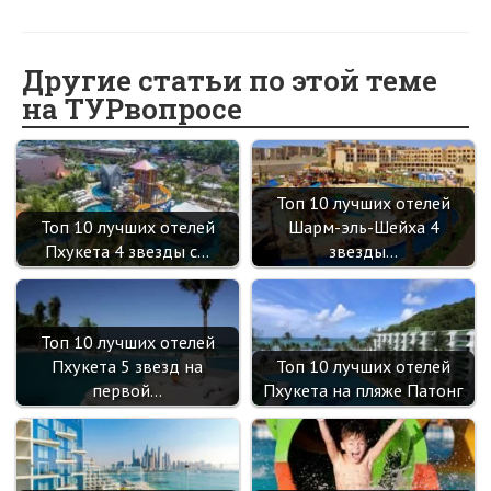
K
ce
d
w
nk
nt
le
b
h
b
n
itt
e
er
gr
er
t
o
o
er
dI
es
a
Другие статьи по этой теме
на ТУРвопросе
o
kl
n
t
m
k
as
sn
Топ 10 лучших отелей
ik
Топ 10 лучших отелей
Шарм-эль-Шейха 4
i
Пхукета 4 звезды с…
звезды…
Топ 10 лучших отелей
Пхукета 5 звезд на
Топ 10 лучших отелей
первой…
Пхукета на пляже Патонг