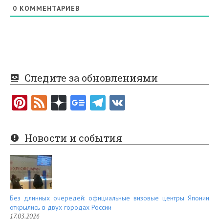
0
КОММЕНТАРИЕВ
Следите за обновлениями
Pi
F
nt
e
er
e
Новости и события
es
d
t
Без длинных очередей: официальные визовые центры Японии
открылись в двух городах России
17.03.2026