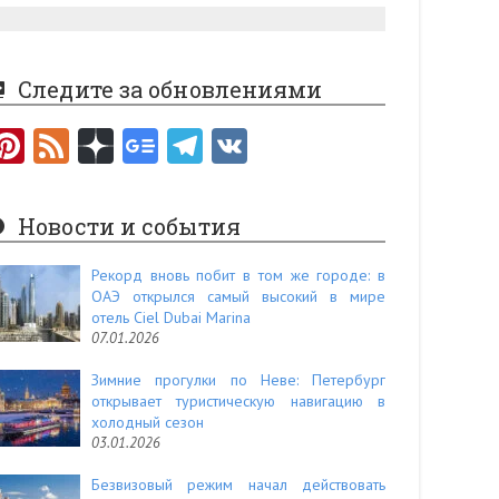
Следите за обновлениями
Pi
F
nt
e
er
e
Новости и события
es
d
t
Рекорд вновь побит в том же городе: в
ОАЭ открылся самый высокий в мире
отель Ciel Dubai Marina
07.01.2026
Зимние прогулки по Неве: Петербург
открывает туристическую навигацию в
холодный сезон
03.01.2026
Безвизовый режим начал действовать