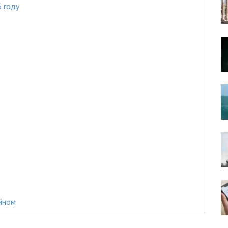
 году
ейном