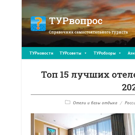
Перейти
к
содержимому
ТУРвопрос
Справочник самостоятельного туриста
ТУРновости
ТУРсоветы
ТУРобзоры
Ази
Топ 15 лучших отел
20
Рубрика
Отели и базы отдыха
/
Росс
записи: