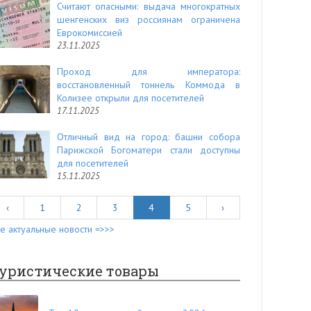
Считают опасными: выдача многократных
шенгенских виз россиянам ограничена
Еврокомиссией
23.11.2025
Проход для императора:
восстановленный тоннель Коммода в
Колизее открыли для посетителей
17.11.2025
Отличный вид на город: башни собора
Парижской Богоматери стали доступны
для посетителей
15.11.2025
‹
1
2
3
4
5
›
е актуальные новости =>>>
уристические товары