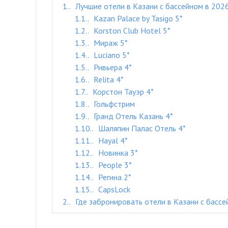
1.
Лучшие отели в Казани с бассейном в 2026
1.1.
Kazan Palace by Tasigo 5*
1.2.
Korston Club Hotel 5*
1.3.
Мираж 5*
1.4.
Luciano 5*
1.5.
Ривьера 4*
1.6.
Relita 4*
1.7.
Корстон Тауэр 4*
1.8.
Гольфстрим
1.9.
Гранд Отель Казань 4*
1.10.
Шаляпин Палас Отель 4*
1.11.
Hayal 4*
1.12.
Новинка 3*
1.13.
People 3*
1.14.
Регина 2*
1.15.
CapsLock
2.
Где забронировать отели в Казани с басс