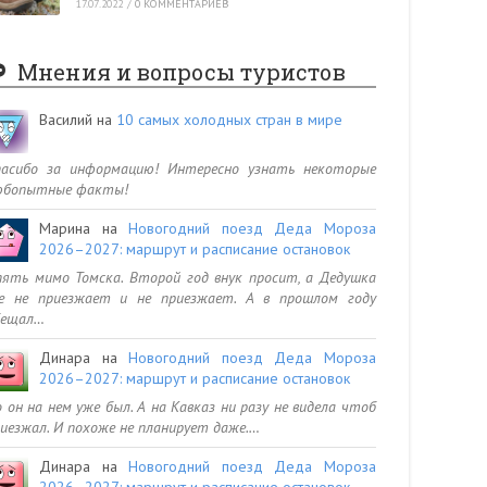
17.07.2022
/
0 КОММЕНТАРИЕВ
Мнения и вопросы туристов
Василий
на
10 самых холодных стран в мире
пасибо за информацию! Интересно узнать некоторые
юбопытные факты!
Марина
на
Новогодний поезд Деда Мороза
2026–2027: маршрут и расписание остановок
ять мимо Томска. Второй год внук просит, а Дедушка
се не приезжает и не приезжает. А в прошлом году
бещал…
Динара
на
Новогодний поезд Деда Мороза
2026–2027: маршрут и расписание остановок
 он на нем уже был. А на Кавказ ни разу не видела чтоб
иезжал. И похоже не планирует даже.…
Динара
на
Новогодний поезд Деда Мороза
2026–2027: маршрут и расписание остановок