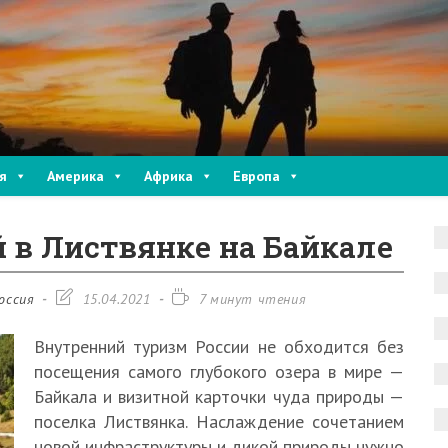
я
Америка
Африка
Европа
й в Листвянке на Байкале
Запись
Время
оссия
15.04.2021
7 минут чтения
изменена:
чтения:
Внутренний туризм России не обходится без
посещения самого глубокого озера в мире —
Байкала и визитной карточки чуда природы —
поселка Листвянка. Наслаждение сочетанием
новой инфраструктуры и дикой природы нужно