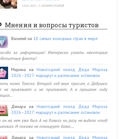
18.08.2019
/
1 КОММЕНТАРИЙ
Мнения и вопросы туристов
Василий
на
10 самых холодных стран в мире
пасибо за информацию! Интересно узнать некоторые
юбопытные факты!
Марина
на
Новогодний поезд Деда Мороза
2026–2027: маршрут и расписание остановок
ять мимо Томска. Второй год внук просит, а Дедушка
се не приезжает и не приезжает. А в прошлом году
бещал…
Динара
на
Новогодний поезд Деда Мороза
2026–2027: маршрут и расписание остановок
 он на нем уже был. А на Кавказ ни разу не видела чтоб
иезжал. И похоже не планирует даже.…
Динара
на
Новогодний поезд Деда Мороза