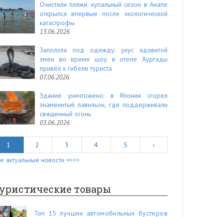
Очистили пляжи: купальный сезон в Анапе
открылся впервые после экологической
катастрофы
13.06.2026
Заползла под одежду: укус ядовитой
змеи во время шоу в отеле Хургады
привёл к гибели туриста
07.06.2026
Здание уничтожено: в Японии сгорел
знаменитый павильон, где поддерживали
священный огонь
03.06.2026
1
2
3
4
5
›
е актуальные новости =>>>
уристические товары
Топ 15 лучших автомобильных бустеров