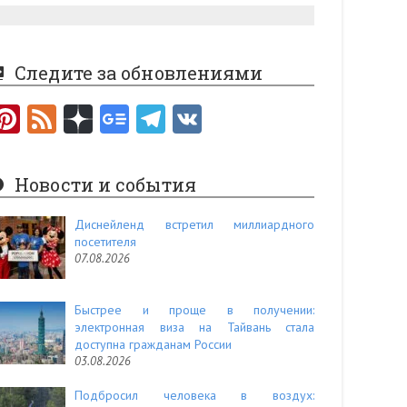
Следите за обновлениями
Pi
F
nt
e
er
e
Новости и события
es
d
t
Диснейленд встретил миллиардного
посетителя
07.08.2026
Быстрее и проще в получении:
электронная виза на Тайвань стала
доступна гражданам России
03.08.2026
Подбросил человека в воздух: