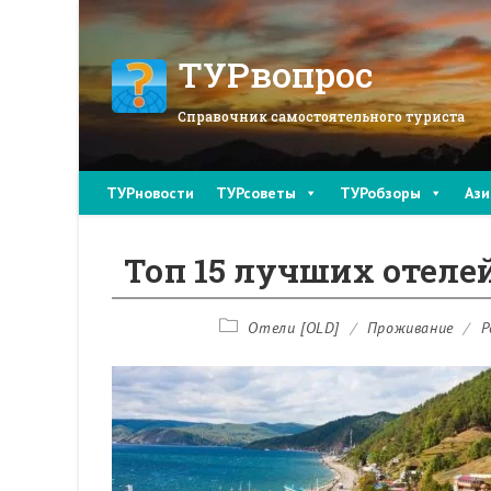
Перейти
к
содержимому
ТУРвопрос
Справочник самостоятельного туриста
ТУРновости
ТУРсоветы
ТУРобзоры
Ази
Топ 15 лучших отеле
Рубрика
Отели [OLD]
/
Проживание
/
Р
записи: