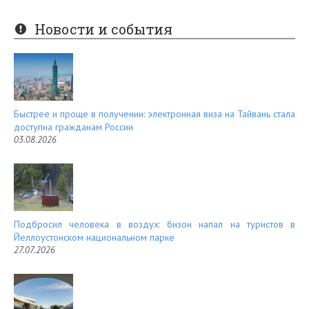
nt
e
er
e
Новости и события
es
d
t
Быстрее и проще в получении: электронная виза на Тайвань стала
доступна гражданам России
03.08.2026
Подбросил человека в воздух: бизон напал на туристов в
Йеллоустонском национальном парке
27.07.2026