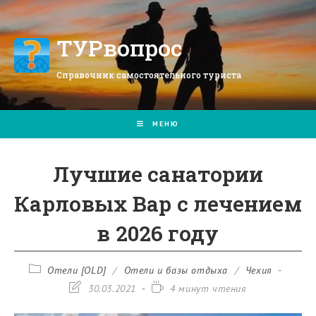
Перейти
к
содержимому
ТУРвопрос
Справочник самостоятельного туриста
МЕНЮ
Лучшие санатории
Карловых Вар с лечением
в 2026 году
Рубрика
Отели [OLD]
/
Отели и базы отдыха
/
Чехия
записи:
Запись
Время
30.03.2021
4 минут чтения
изменена:
чтения: