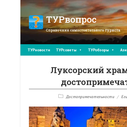
Перейти
к
содержимому
ТУРвопрос
Справочник самостоятельного туриста
ТУРновости
ТУРсоветы
ТУРобзоры
Ази
Луксорский храм
достопримеча
Рубрика
Достопримечательности
/
Ег
записи: