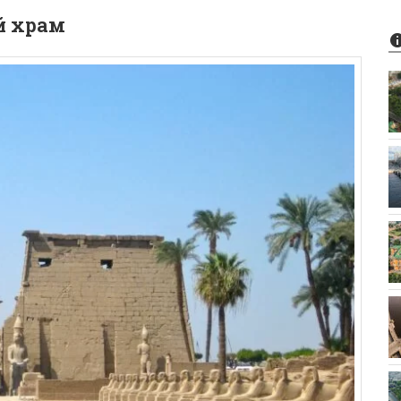
й храм