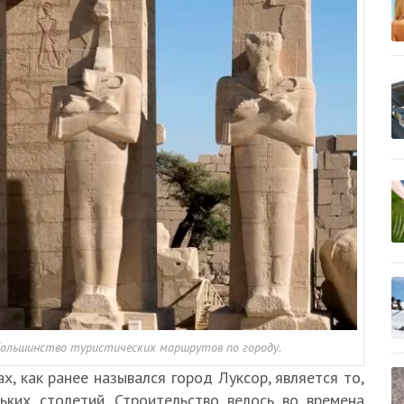
большинство туристических маршрутов по городу.
, как ранее назывался город Луксор, является то,
ьких столетий. Строительство велось во времена