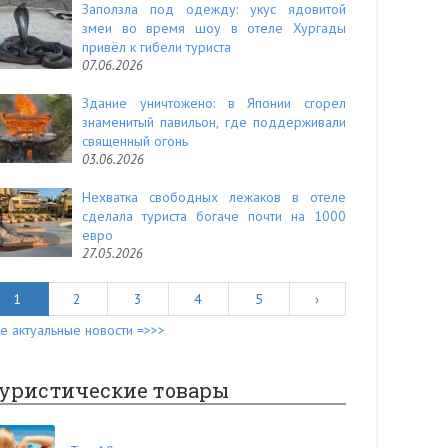
Заползла под одежду: укус ядовитой
змеи во время шоу в отеле Хургады
привёл к гибели туриста
07.06.2026
Здание уничтожено: в Японии сгорел
знаменитый павильон, где поддерживали
священный огонь
03.06.2026
Нехватка свободных лежаков в отеле
сделала туриста богаче почти на 1000
евро
27.05.2026
1
2
3
4
5
›
е актуальные новости =>>>
уристические товары