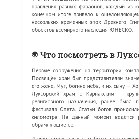
правления разных фараонов, каждый из к
конечном итоге привело к ошеломляющем
нескольких временных эпох Древнего Еги
объектов всемирного наследия ЮНЕСКО.
Что посмотреть в Лук
Первые сооружения на территории компл
Посвящён храм был представителям знаме
его жене, Мут, богине неба, и их сыну — Х
Луксорский храм с Карнакским — круп
религиозного назначения, ранее была 
фестиваля Опета. Статуи богов проноси
километра. На данный момент ведётся р
обрамляющие её.
Далее строительные работы продолжили