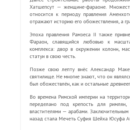
Хатшепсут — женщине-фараоне. Множест
относится к периоду правления Аменхоте
отражают историю его обожествления, а гр
Эпоха правления Рамзеса II также привн
Фараон, славящийся любовью к масшта
комплекса: двор в окружении колонн, мас
статуи в свою честь.
Позже свою лепту внёс Александр Макед
святилище. Не многие знают, что он являл
был обожествлён, как и остальные древнеег
Во времена Римской империи на территор
переделано под крепость для римлян,
властителями — арабами. Заключительным 
назад стала Мечеть Суфия Шейха Юсуфа Аб