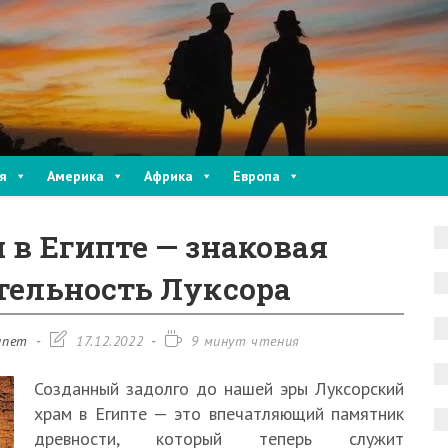
я
Америка
Африка
Европа
 в Египте — знаковая
тельность Луксора
Запись
Время
ипет
17.12.2022
9 минут чтения
изменена:
чтения:
Созданный задолго до нашей эры Луксорский
храм в Египте — это впечатляющий памятник
древности, который теперь служит