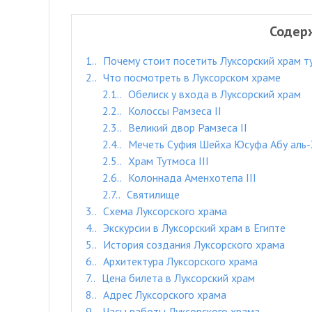
Содер
1.
Почему стоит посетить Луксорский храм т
2.
Что посмотреть в Луксорском храме
2.1.
Обелиск у входа в Луксорский храм
2.2.
Колоссы Рамзеса II
2.3.
Великий двор Рамзеса II
2.4.
Мечеть Суфия Шейха Юсуфа Абу аль
2.5.
Храм Тутмоса III
2.6.
Колоннада Аменхотепа III
2.7.
Святилище
3.
Схема Луксорского храма
4.
Экскурсии в Луксорский храм в Египте
5.
История создания Луксорского храма
6.
Архитектура Луксорского храма
7.
Цена билета в Луксорский храм
8.
Адрес Луксорского храма
9.
Часы работы Луксорского храма