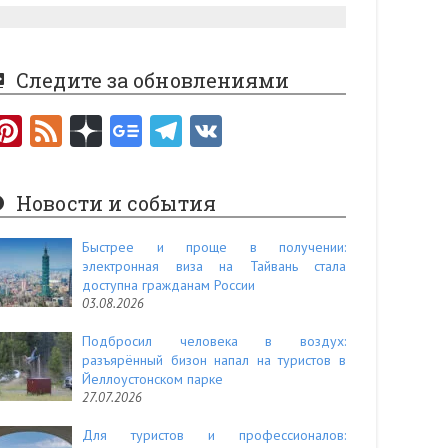
Следите за обновлениями
Pi
F
nt
e
er
e
Новости и события
es
d
t
Быстрее и проще в получении:
электронная виза на Тайвань стала
доступна гражданам России
03.08.2026
Подбросил человека в воздух:
разъярённый бизон напал на туристов в
Йеллоустонском парке
27.07.2026
Для туристов и профессионалов: