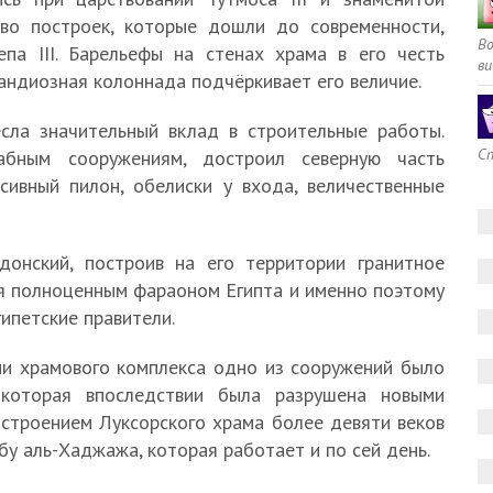
во построек, которые дошли до современности,
В
па III. Барельефы на стенах храма в его честь
ви
андиозная колоннада подчёркивает его величие.
есла значительный вклад в строительные работы.
Сп
бным сооружениям, достроил северную часть
сивный пилон, обелиски у входа, величественные
онский, построив на его территории гранитное
ся полноценным фараоном Египта и именно поэтому
ипетские правители.
ии храмового комплекса одно из сооружений было
 которая впоследствии была разрушена новыми
строением Луксорского храма более девяти веков
у аль-Хаджажа, которая работает и по сей день.