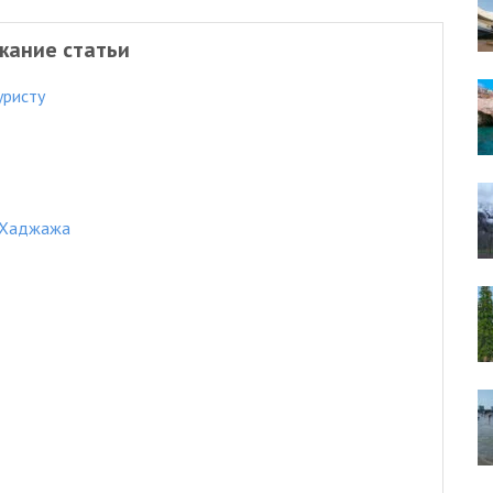
жание статьи
уристу
-Хаджажа