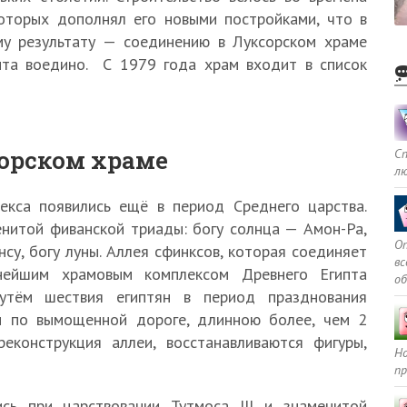
оторых дополнял его новыми постройками, что в
у результату — соединению в Луксорском храме
пта воедино. С 1979 года храм входит в список
сорском храме
С
л
екса появились ещё в период Среднего царства.
нитой фиванской триады: богу солнца — Амон-Ра,
Оп
онсу, богу луны. Аллея сфинксов, которая соединяет
в
нейшим храмовым комплексом Древнего Египта
о
путём шествия египтян в период празднования
ли по вымощенной дороге, длинною более, чем 2
еконструкция аллеи, восстанавливаются фигуры,
Но
пр
сь при царствовании Тутмоса III и знаменитой