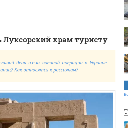
ь Луксорский храм туристу
яшний день из-за военной операции в Украине.
ниц? Как относятся к россиянам?
Вс
Т