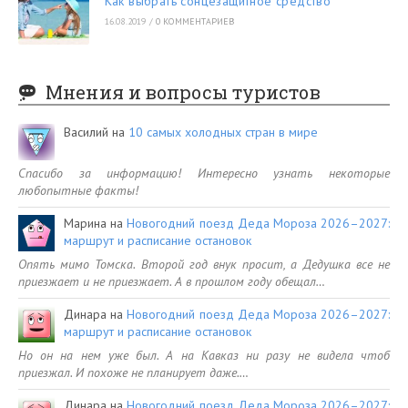
Как выбрать сонцезащитное средство
16.08.2019
/
0 КОММЕНТАРИЕВ
Мнения и вопросы туристов
Василий
на
10 самых холодных стран в мире
Спасибо за информацию! Интересно узнать некоторые
любопытные факты!
Марина
на
Новогодний поезд Деда Мороза 2026–2027:
маршрут и расписание остановок
Опять мимо Томска. Второй год внук просит, а Дедушка все не
приезжает и не приезжает. А в прошлом году обещал…
Динара
на
Новогодний поезд Деда Мороза 2026–2027:
маршрут и расписание остановок
Но он на нем уже был. А на Кавказ ни разу не видела чтоб
приезжал. И похоже не планирует даже.…
Динара
на
Новогодний поезд Деда Мороза 2026–2027: