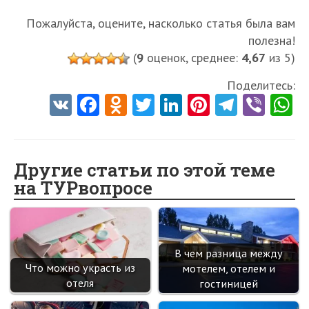
Пожалуйста, оцените, насколько статья была вам
полезна!
(
9
оценок, среднее:
4,67
из 5)
Поделитесь:
V
Fa
O
T
Li
Pi
Te
Vi
K
ce
d
w
nk
nt
le
b
h
b
n
itt
e
er
gr
er
t
o
o
er
dI
es
a
Другие статьи по этой теме
на ТУРвопросе
o
kl
n
t
m
k
as
sn
ik
В чем разница между
Что можно украсть из
мотелем, отелем и
i
отеля
гостиницей