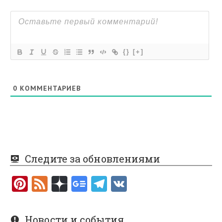
{}
[+]
0
КОММЕНТАРИЕВ
Следите за обновлениями
Pi
F
nt
e
er
e
Новости и события