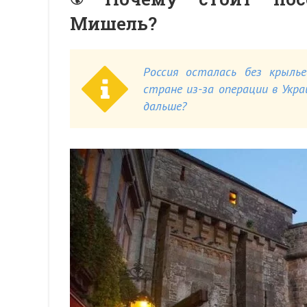
Мишель?
Россия осталась без крылье
стране из-за операции в Укр
дальше?