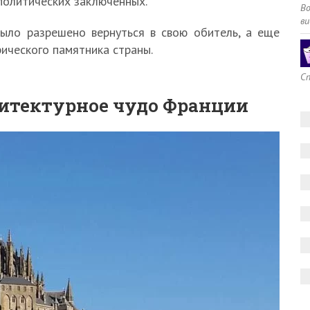
политических заключенных.
В
ви
было разрешено вернуться в свою обитель, а еще
рического памятника страны.
Сп
итектурное чудо Франции