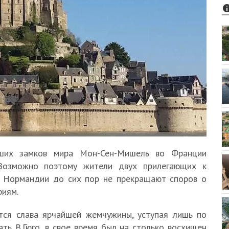
ших замков мира Мон-Сен-Мишель во Франции
 Возможно поэтому жители двух прилегающих к
и Нормандии до сих пор не прекращают споров о
риям.
тся слава ярчайшей жемчужины, уступая лишь по
ть В.Гюго, в свое время был на столько восхищен