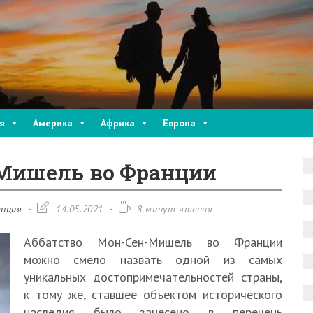
я
Америка
Африка
Европа
 Мишель во Франции
Запись
Время
нция
14.05.2021
8 минут чтения
изменена:
чтения:
Аббатство Мон-Сен-Мишель во Франции
можно смело назвать одной из самых
уникальных достопримечательностей страны,
к тому же, ставшее объектом исторического
наследия было занесено в перечень