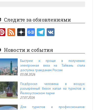
Следите за обновлениями
Pi
F
nt
e
er
e
Новости и события
es
d
t
Быстрее и проще в получении:
электронная виза на Тайвань стала
доступна гражданам России
03.08.2026
Подбросил человека в воздух:
разъярённый бизон напал на туристов в
Йеллоустонском парке
27.07.2026
Для туристов и профессионалов: