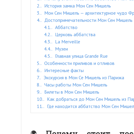
2.
История замка Мон Сен Мишель
3.
Мон Сен Мишель — архитектурное чудо Ф
4.
Достопримечательности Мон Сен Мишель
4.1.
Аббатство
4.2.
Церковь аббатства
4.3.
La Merveille
4.4.
Музеи
4.5.
Главная улица Grande Rue
5.
Особенности приливов и отливов
6.
Интересные факты
7.
Экскурсия в Мон Се Мишель из Парижа
8.
Часы работы Мон Сен Мишель
9.
Билеты в Мон Сен Мишель
10.
Как добраться до Мон Сен Мишель из П
11.
Где находится аббатство Мон Сен Мишел
Почему стоит пос