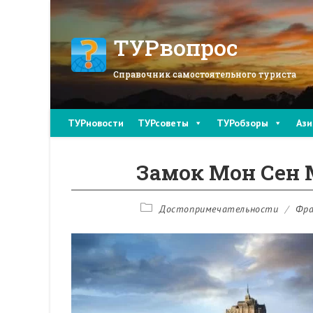
Перейти
к
содержимому
ТУРвопрос
Справочник самостоятельного туриста
ТУРновости
ТУРсоветы
ТУРобзоры
Ази
Замок Мон Сен
Рубрика
Достопримечательности
/
Фра
записи: