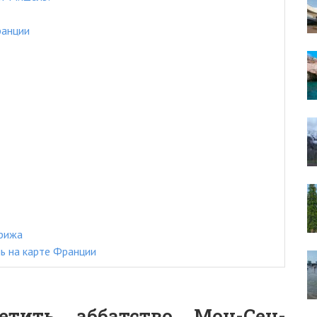
ранции
арижа
ь на карте Франции
етить аббатство Мон-Сен-