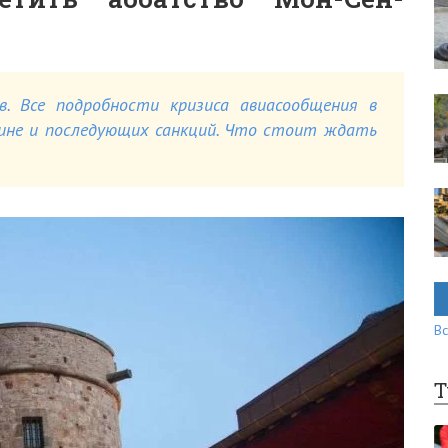
в. Все подробности кризиса авиасообщения в
аине и последующих санкций. Что стоит ждать
Вс
Т