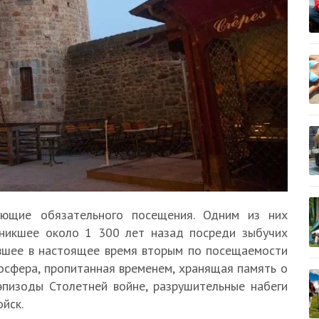
ующие обязательного посещения. Одним из них
зникшее около 1 300 лет назад посреди зыбучих
авшее в настоящее время вторым по посещаемости
осфера, пропитанная временем, хранящая память о
эпизоды Столетней войне, разрушительные набеги
ойск.