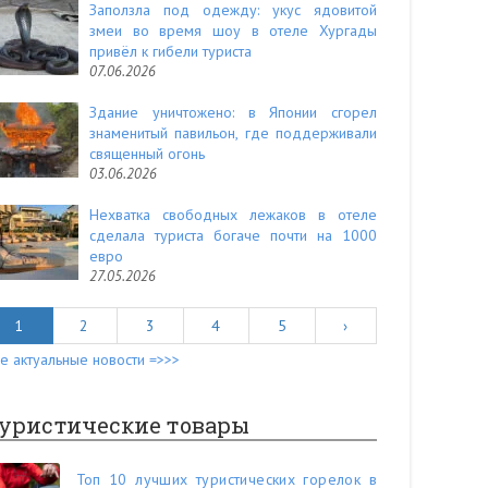
Заползла под одежду: укус ядовитой
змеи во время шоу в отеле Хургады
привёл к гибели туриста
07.06.2026
Здание уничтожено: в Японии сгорел
знаменитый павильон, где поддерживали
священный огонь
03.06.2026
Нехватка свободных лежаков в отеле
сделала туриста богаче почти на 1000
евро
27.05.2026
1
2
3
4
5
›
е актуальные новости =>>>
уристические товары
Топ 10 лучших туристических горелок в