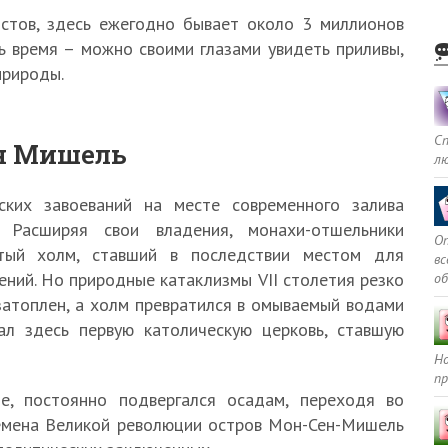
истов, здесь ежегодно бывает около 3 миллионов
ть время – можно своими глазами увидеть приливы,
природы.
С
ен Мишель
л
ских завоеваний на месте современного залива
. Расширяя свои владения, монахи-отшельники
Оп
стый холм, ставший в последствии местом для
в
ний. Но природные катаклизмы VII столетия резко
о
атоплен, а холм превратился в омываемый водами
ал здесь первую католическую церковь, ставшую
Но
пр
е, постоянно подвергался осадам, переходя во
ремена Великой революции остров Мон-Сен-Мишель