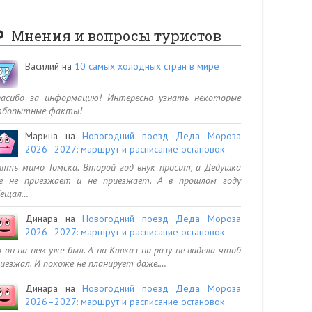
Мнения и вопросы туристов
Василий
на
10 самых холодных стран в мире
пасибо за информацию! Интересно узнать некоторые
юбопытные факты!
Марина
на
Новогодний поезд Деда Мороза
2026–2027: маршрут и расписание остановок
ять мимо Томска. Второй год внук просит, а Дедушка
се не приезжает и не приезжает. А в прошлом году
бещал…
Динара
на
Новогодний поезд Деда Мороза
2026–2027: маршрут и расписание остановок
 он на нем уже был. А на Кавказ ни разу не видела чтоб
иезжал. И похоже не планирует даже.…
Динара
на
Новогодний поезд Деда Мороза
2026–2027: маршрут и расписание остановок