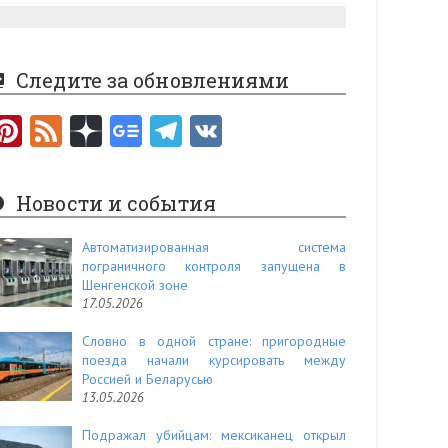
Следите за обновлениями
Pi
F
nt
e
er
e
Новости и события
es
d
t
Автоматизированная система
пограничного контроля запущена в
Шенгенской зоне
17.05.2026
Словно в одной стране: пригородные
поезда начали курсировать между
Россией и Беларусью
13.05.2026
Подражал убийцам: мексиканец открыл