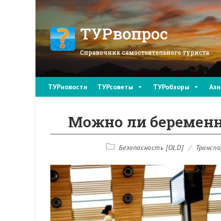
Перейти
к
содержимому
ТУРвопрос
Справочник самостоятельного туриста
ТУРновости
ТУРсоветы
ТУРобзоры
Ази
Можно ли беременн
Рубрика
Безопасность [OLD]
/
Трансп
записи: