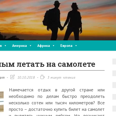
я
Америка
Африка
Европа
ым летать на самолете
Запись
Время
орт
10.10.2018
3 минут чтения
изменена:
чтения:
Намечается отдых в другой стране или
необходимо по делам быстро преодолеть
несколько сотен или тысяч километров? Все
просто – достаточно купить билет на самолет
и вылететь нужным рейсом. Но возникают