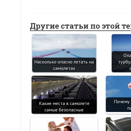
Другие статьи по этой т
Опа
турбу
Насколько опасно летать на
самолетах
Почему 
Какие места в самолете
п
самые безопасные