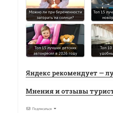
Можно ли при беременности
Топ 15 лу
загорать на солнце?
ново
Топ 15 лучших детских
Топ 10
автокресел в 2026 году
удобны
Яндекс рекомендует — л
Мнения и отзывы турис
Подписаться