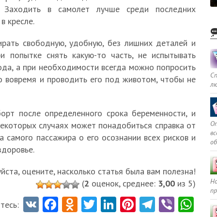
Заходить в самолет лучше среди последних
в кресле.
рать свободную, удобную, без лишних деталей и
и попытке снять какую-то часть, не испытывать
ода, а при необходимости всегда можно попросить
С
о вовремя и проводить его под животом, чтобы не
л
орт после определенного срока беременности, и
Оп
некоторых случаях может понадобиться справка от
в
а самого пассажира о его осознании всех рисков и
о
здоровье.
ста, оцените, насколько статья была вам полезна!
Но
(
2
оценок, среднее:
3,00
из 5)
пр
V
Fa
O
T
Li
Pi
Te
Vi
W
тесь: