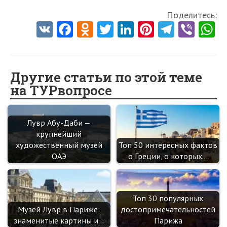
Поделитесь:
V
Fa
O
T
Li
Pi
Te
Vi
K
ce
d
w
nk
nt
le
b
h
b
n
itt
e
er
gr
er
t
o
o
er
dI
es
a
Другие статьи по этой теме
на ТУРвопросе
o
kl
n
t
m
k
as
sn
Лувр Абу-Даби —
крупнейший
ik
художественный музей
Топ 50 интересных фактов
i
ОАЭ
о Греции, о которых…
Топ 30 популярных
Музей Лувр в Париже:
достопримечательностей
знаменитые картины и…
Парижа