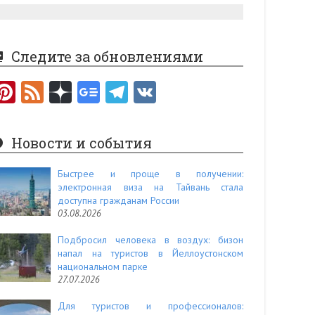
Следите за обновлениями
Pi
F
nt
e
er
e
Новости и события
es
d
t
Быстрее и проще в получении:
электронная виза на Тайвань стала
доступна гражданам России
03.08.2026
Подбросил человека в воздух: бизон
напал на туристов в Йеллоустонском
национальном парке
27.07.2026
Для туристов и профессионалов: