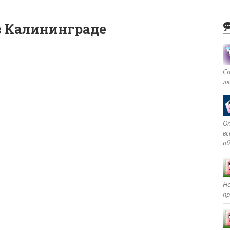
 в Калининграде
С
л
Оп
в
о
Но
пр