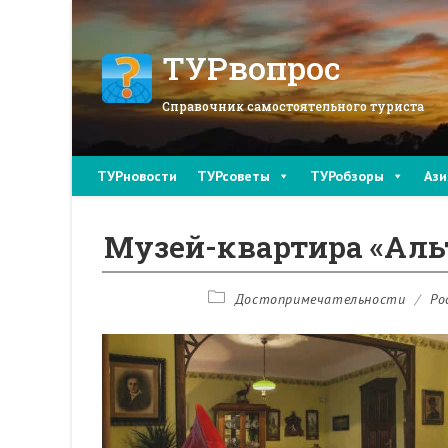
Перейти
к
содержимому
ТУРвопрос
Справочник самостоятельного туриста
ТУРновости
ТУРсоветы
ТУРобзоры
Ази
Музей-квартира «Аль
Рубрика
Достопримечательности
/
Ро
записи: