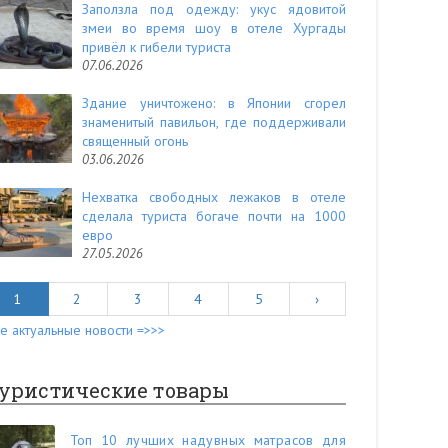
Заползла под одежду: укус ядовитой
змеи во время шоу в отеле Хургады
привёл к гибели туриста
07.06.2026
Здание уничтожено: в Японии сгорел
знаменитый павильон, где поддерживали
священный огонь
03.06.2026
Нехватка свободных лежаков в отеле
сделала туриста богаче почти на 1000
евро
27.05.2026
1
2
3
4
5
›
е актуальные новости =>>>
уристические товары
Топ 10 лучших надувных матрасов для