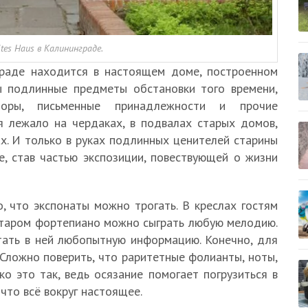
ltes Haus в Калининграде.
граде находится в настоящем доме, построенном
ы подлинные предметы обстановки того времени,
боры, письменные принадлежности и прочие
я лежало на чердаках, в подвалах старых домов,
х. И только в руках подлинных ценителей старины
, став частью экспозиции, повествующей о жизни
, что экспонаты можно трогать. В креслах гостям
 старом фортепиано можно сыграть любую мелодию.
тать в ней любопытную информацию. Конечно, для
 Сложно поверить, что раритетные фолианты, ноты,
о это так, ведь осязание помогает погрузиться в
 что всё вокруг настоящее.