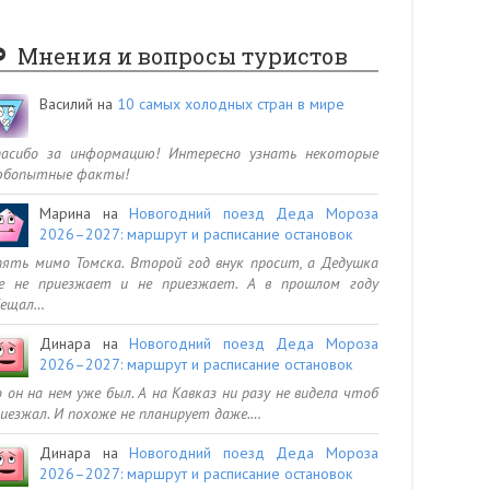
Мнения и вопросы туристов
Василий
на
10 самых холодных стран в мире
пасибо за информацию! Интересно узнать некоторые
юбопытные факты!
Марина
на
Новогодний поезд Деда Мороза
2026–2027: маршрут и расписание остановок
ять мимо Томска. Второй год внук просит, а Дедушка
се не приезжает и не приезжает. А в прошлом году
бещал…
Динара
на
Новогодний поезд Деда Мороза
2026–2027: маршрут и расписание остановок
 он на нем уже был. А на Кавказ ни разу не видела чтоб
иезжал. И похоже не планирует даже.…
Динара
на
Новогодний поезд Деда Мороза
2026–2027: маршрут и расписание остановок