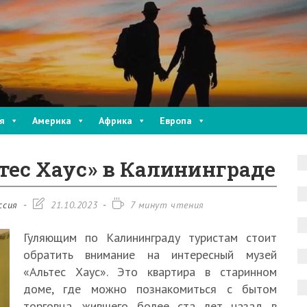
я
Америка
Африка
Европа
тес Хаус» в Калининграде
Запись
Время
ссия
21.10.2023
7 минут чтения
изменена:
чтения:
Гуляющим по Калининграду туристам стоит
обратить внимание на интересный музей
«Альтес Хаус». Это квартира в старинном
доме, где можно познакомиться с бытом
торговца, жившего более ста лет назад в