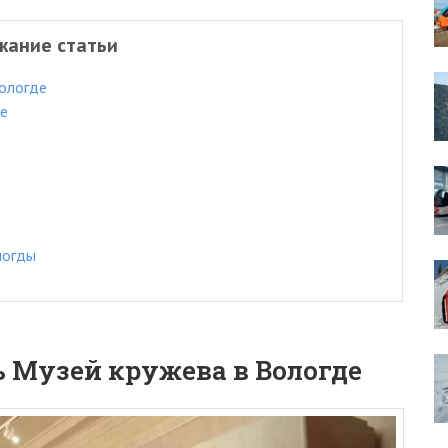
жание статьи
Вологде
де
логды
 Музей кружева в Вологде