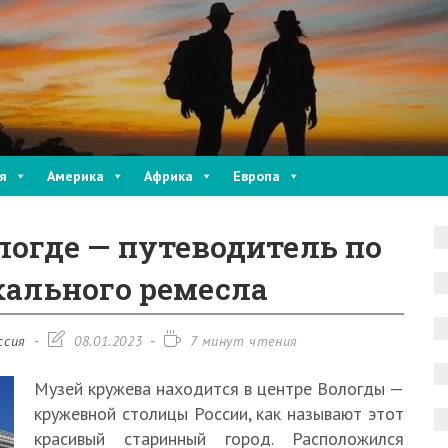
я
Америка
Африка
Европа
логде — путеводитель по
кального ремесла
Запись
Время
ссия
08.01.2023
7 минут чтения
изменена:
чтения:
Музей кружева находится в центре Вологды —
кружевной столицы России, как называют этот
красивый старинный город. Расположился