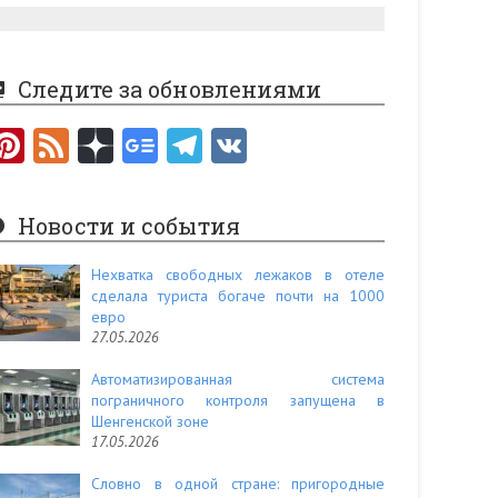
Следите за обновлениями
Pi
F
nt
e
er
e
Новости и события
es
d
t
Нехватка свободных лежаков в отеле
сделала туриста богаче почти на 1000
евро
27.05.2026
Автоматизированная система
пограничного контроля запущена в
Шенгенской зоне
17.05.2026
Словно в одной стране: пригородные