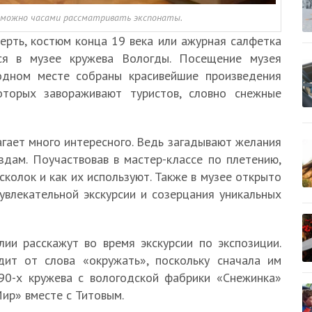
е можно часами рассматривать экспонаты.
терть, костюм конца 19 века или ажурная салфетка
ся в музее кружева Вологды. Посещение музея
 одном месте собраны красивейшие произведения
оторых завораживают туристов, словно снежные
гает много интересного. Ведь загадывают желания
здам. Поучаствовав в мастер-классе по плетению,
 сколок и как их используют. Также в музее открыто
увлекательной экскурсии и созерцания уникальных
ии расскажут во время экскурсии по экспозиции.
дит от слова «окружать», поскольку сначала им
 90-х кружева с вологодской фабрики «Снежинка»
ир» вместе с Титовым.