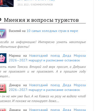
23.11.2022
/
0 КОММЕНТАРИЕВ
Мнения и вопросы туристов
Василий
на
10 самых холодных стран в мире
пасибо за информацию! Интересно узнать некоторые
юбопытные факты!
Марина
на
Новогодний поезд Деда Мороза
2026–2027: маршрут и расписание остановок
ять мимо Томска. Второй год внук просит, а Дедушка
се не приезжает и не приезжает. А в прошлом году
бещал…
Динара
на
Новогодний поезд Деда Мороза
2026–2027: маршрут и расписание остановок
 он на нем уже был. А на Кавказ ни разу не видела чтоб
иезжал. И похоже не планирует даже.…
Динара
на
Новогодний поезд Деда Мороза