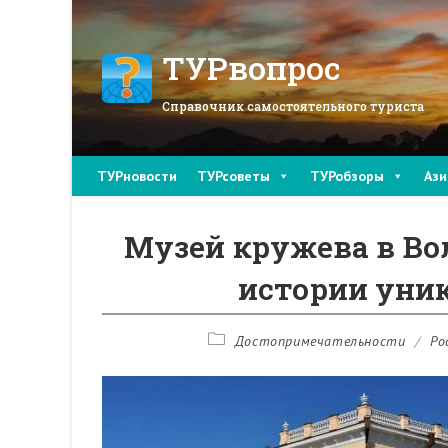
Перейти
к
содержимому
ТУРвопрос
Справочник самостоятельного туриста
ТУРновости
ТУРсоветы
ТУРобзоры
Ази
Музей кружева в Во
истории уни
Рубрика
Достопримечательности
/
Ро
записи: