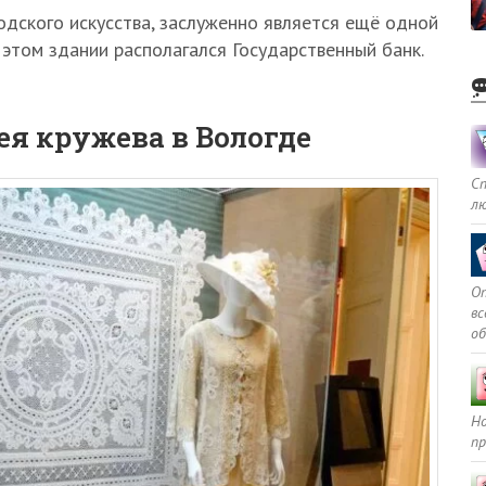
одского искусства, заслуженно является ещё одной
в этом здании располагался Государственный банк.
я кружева в Вологде
С
л
Оп
в
о
Но
пр