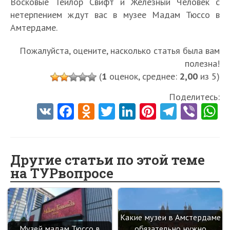
Восковые Тейлор Свифт и Железный Человек с
нетерпением ждут вас в музее Мадам Тюссо в
Амтердаме.
Пожалуйста, оцените, насколько статья была вам
полезна!
(
1
оценок, среднее:
2,00
из 5)
Поделитесь:
V
Fa
O
T
Li
Pi
Te
Vi
K
ce
d
w
nk
nt
le
b
h
b
n
itt
e
er
gr
er
t
o
o
er
dI
es
a
Другие статьи по этой теме
на ТУРвопросе
o
kl
n
t
m
k
as
sn
Какие музеи в Амстердаме
ik
Музей мадам Тюссо в
обязательно нужно