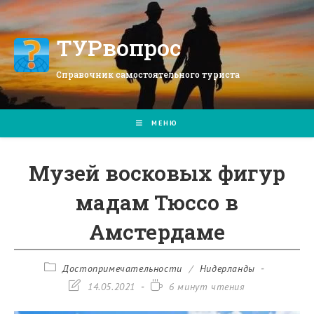
Перейти
к
содержимому
ТУРвопрос
Справочник самостоятельного туриста
МЕНЮ
Музей восковых фигур
мадам Тюссо в
Амстердаме
Рубрика
Достопримечательности
/
Нидерланды
записи:
Запись
Время
14.05.2021
6 минут чтения
изменена:
чтения: