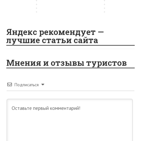
м
е
sn
е
е
е
й
ik
i
Яндекс рекомендует —
лучшие статьи сайта
Мнения и отзывы туристов
Подписаться