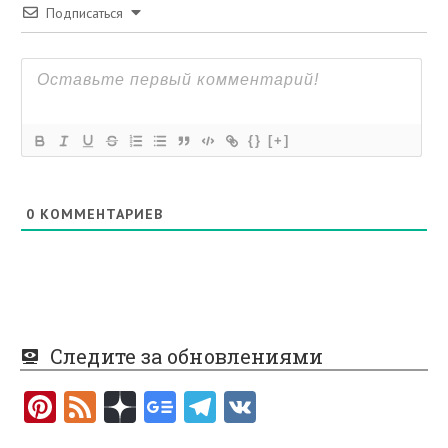
Подписаться
{}
[+]
0
КОММЕНТАРИЕВ
Следите за обновлениями
Pi
F
nt
e