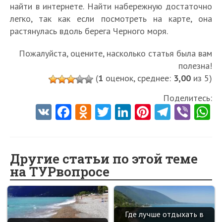
найти в интернете. Найти набережную достаточно
легко, так как если посмотреть на карте, она
растянулась вдоль берега Черного моря.
Пожалуйста, оцените, насколько статья была вам
полезна!
(
1
оценок, среднее:
3,00
из 5)
Поделитесь:
V
Fa
O
T
Li
Pi
Te
Vi
K
ce
d
w
nk
nt
le
b
h
b
n
itt
e
er
gr
er
t
o
o
er
dI
es
a
Другие статьи по этой теме
на ТУРвопросе
o
kl
n
t
m
k
as
sn
Где лучше отдыхать в