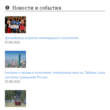
er
e
Новости и события
es
d
t
Диснейленд встретил миллиардного посетителя
07.08.2026
Быстрее и проще в получении: электронная виза на Тайвань стала
доступна гражданам России
03.08.2026