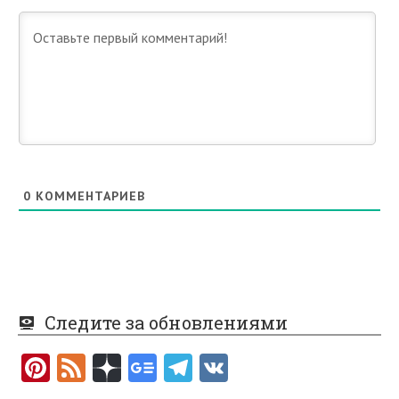
0
КОММЕНТАРИЕВ
Следите за обновлениями
Pi
F
nt
e