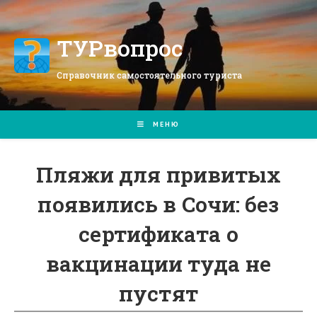
Перейти
к
содержимому
ТУРвопрос
Справочник самостоятельного туриста
МЕНЮ
Пляжи для привитых
появились в Сочи: без
сертификата о
вакцинации туда не
пустят