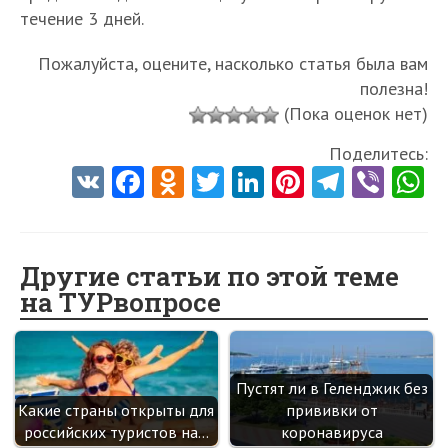
течение 3 дней.
Пожалуйста, оцените, насколько статья была вам
полезна!
(Пока оценок нет)
Поделитесь:
V
Fa
O
T
Li
Pi
Te
Vi
K
ce
d
w
nk
nt
le
b
h
b
n
itt
e
er
gr
er
t
o
o
er
dI
es
a
Другие статьи по этой теме
на ТУРвопросе
o
kl
n
t
m
k
as
sn
Пустят ли в Геленджик без
ik
Какие страны открыты для
прививки от
i
российских туристов на…
коронавируса