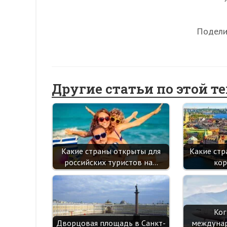
Подели
Другие статьи по этой т
Какие страны открыты для
Какие стр
российских туристов на…
кор
Ког
Дворцовая площадь в Санкт-
междунар