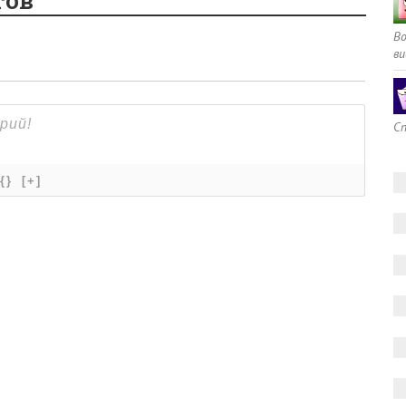
тов
В
ви
Сп
{}
[+]