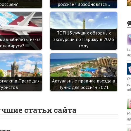
россиян?
россиян? Возобновятся…
ТОП 15 лучших обзорных
ь авиабилеты из-за
экскурсий по Парижу в 2026
онавируса?
году
С
л
Оп
огулки в Праге для
Актуальные правила въезда в
в
туристов
Тунис для россиян 2021
о
учшие статьи сайта
Но
пр