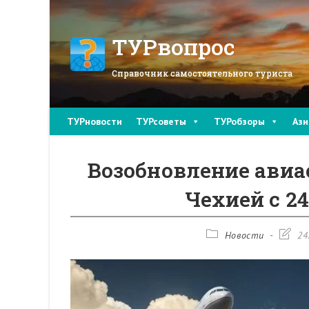
Перейти
к
содержимому
ТУРвопрос
Справочник самостоятельного туриста
ТУРновости
ТУРсоветы
ТУРобзоры
Ази
Возобновление авиа
Чехией с 24
Рубрика
Запись
Новости
24
записи:
измене