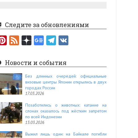
Следите за обновлениями
Pi
F
nt
e
er
e
Новости и события
es
d
t
Без длинных очередей: официальные
визовые центры Японии открылись в двух
городах России
17.03.2026
Позаботились о животных: катание на
слонах оказалось под жёстким запретом
по всей Индонезии
13.03.2026
Выжил лишь один: на Байкале погибли