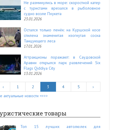
Не разминулись в море: скоростной катер
с туристами врезался в рыболовное
судно возле Пхукета
23.01.2026
Остался только пенёк: на Куршской косе
спилена знаменитая изогнутая сосна
Танцующего леса
17.01.2026
Аттракционы поражают: в Саудовской
Аравии открылся парк развлечений Six
Flags Qiddiya City
13.01.2026
‹
1
2
3
4
5
›
е актуальные новости =>>>
уристические товары
Топ 15 лучших автолюлек для