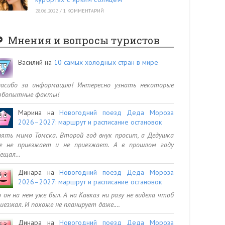
28.06.2022
/
1 КОММЕНТАРИЙ
Мнения и вопросы туристов
Василий
на
10 самых холодных стран в мире
пасибо за информацию! Интересно узнать некоторые
юбопытные факты!
Марина
на
Новогодний поезд Деда Мороза
2026–2027: маршрут и расписание остановок
ять мимо Томска. Второй год внук просит, а Дедушка
се не приезжает и не приезжает. А в прошлом году
бещал…
Динара
на
Новогодний поезд Деда Мороза
2026–2027: маршрут и расписание остановок
 он на нем уже был. А на Кавказ ни разу не видела чтоб
иезжал. И похоже не планирует даже.…
Динара
на
Новогодний поезд Деда Мороза