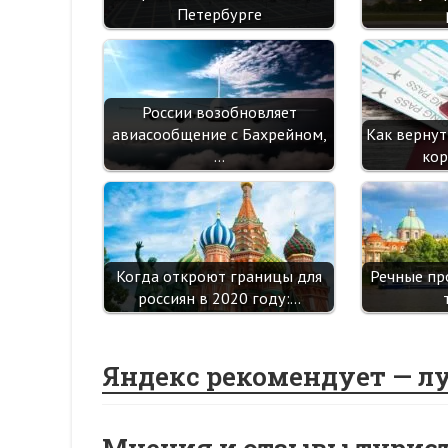
Петербурге
России возобновляет
авиасообщение с Бахрейном,
Как вернут
…
кор
Когда откроют границы для
Речные пр
россиян в 2020 году:…
Яндекс рекомендует — л